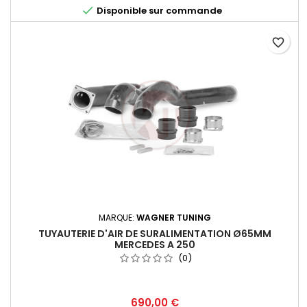

Disponible sur commande
favorite_border
MARQUE:
WAGNER TUNING
TUYAUTERIE D'AIR DE SURALIMENTATION Ø65MM
MERCEDES A 250
(0)
Prix
690,00 €