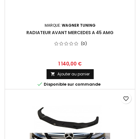
MARQUE:
WAGNER TUNING
RADIATEUR AVANT MERCEDES A 45 AMG
(0)
Prix
1 140,00 €
Ajouter au panier


Disponible sur commande
favorite_border