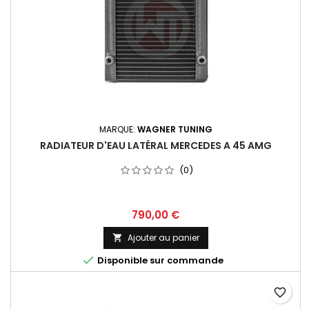
MARQUE:
WAGNER TUNING
RADIATEUR D'EAU LATÉRAL MERCEDES A 45 AMG
(0)
Prix
790,00 €
Ajouter au panier


Disponible sur commande
favorite_border