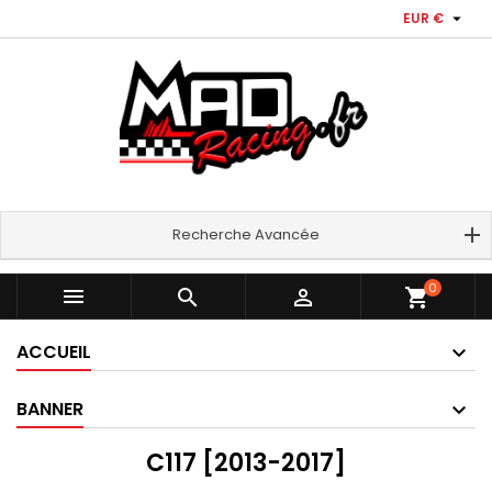

EUR €
Recherche Avancée
0



shopping_cart
ACCUEIL
BANNER
C117 [2013-2017]