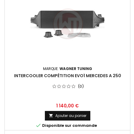
MARQUE:
WAGNER TUNING
INTERCOOLER COMPÉTITION EVO1 MERCEDES A 250
(0)
Prix
1 140,00 €
Ajouter au panier


Disponible sur commande