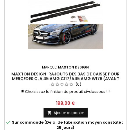
MARQUE:
MAXTON DESIGN
MAXTON DESIGN-RAJOUTS DES BAS DE CAISSE POUR
MERCEDES CLA 45 AMG C117/A45 AMG W176 (AVANT
FACELIFT)
(0)
!!! Choisissez la finition du produit ci-dessous !!!
Prix
199,00 €
Ajouter au panier


Sur commande (Délai de fabrication moyen constaté :
25 jours)