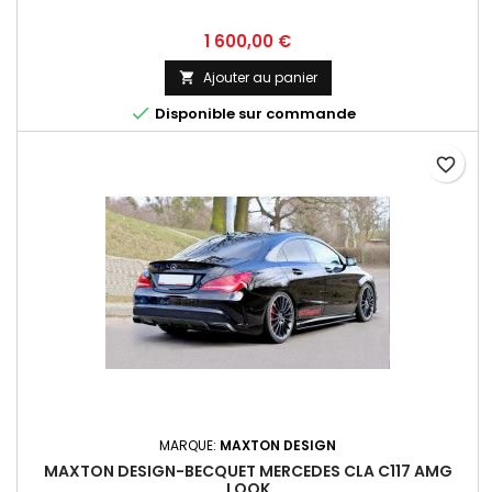
Prix
1 600,00 €
Ajouter au panier


Disponible sur commande
favorite_border
MARQUE:
MAXTON DESIGN
MAXTON DESIGN-BECQUET MERCEDES CLA C117 AMG
LOOK