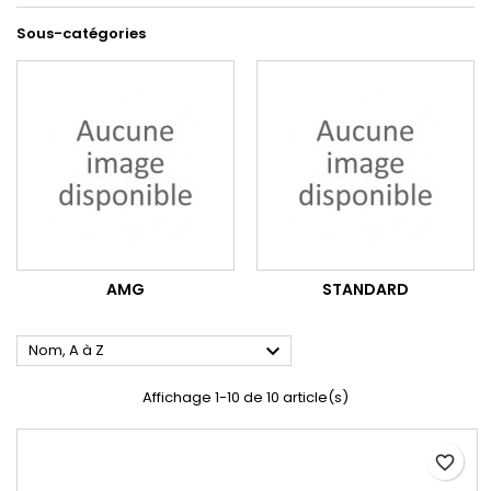
Sous-catégories
AMG
STANDARD

Nom, A à Z
Affichage 1-10 de 10 article(s)
favorite_border