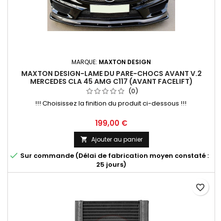
MARQUE:
MAXTON DESIGN
MAXTON DESIGN-LAME DU PARE-CHOCS AVANT V.2
MERCEDES CLA 45 AMG C117 (AVANT FACELIFT)
(0)
!!! Choisissez la finition du produit ci-dessous !!!
Prix
199,00 €
Ajouter au panier


Sur commande (Délai de fabrication moyen constaté :
25 jours)
favorite_border