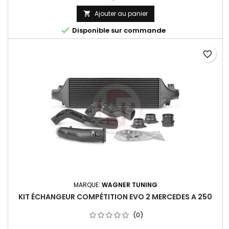
Ajouter au panier


Disponible sur commande
favorite_border
MARQUE:
WAGNER TUNING
KIT ÉCHANGEUR COMPÉTITION EVO 2 MERCEDES A 250
(0)