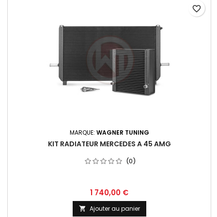
favorite_border
MARQUE:
WAGNER TUNING
KIT RADIATEUR MERCEDES A 45 AMG
(0)
Prix
1 740,00 €
Ajouter au panier
