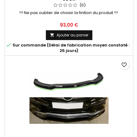
(0)
!!! Ne pas oublier de choisir la finition du produit !!!
Prix
93,00 €
Ajouter au panier


Sur commande (Délai de fabrication moyen constaté :
25 jours)
favorite_border