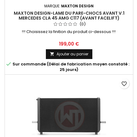
MARQUE:
MAXTON DESIGN
MAXTON DESIGN-LAME DU PARE-CHOCS AVANT V.1
MERCEDES CLA 45 AMG C117 (AVANT FACELIFT)
(0)
!!! Choisissez la finition du produit ci-dessous !!!
Prix
199,00 €
Ajouter au panier


Sur commande (Délai de fabrication moyen constaté :
25 jours)
favorite_border