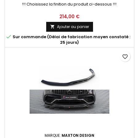
!!! Choisissez la finition du produit ci-dessous !!!
Prix
214,00 €
Ajouter au panier


Sur commande (Délai de fabrication moyen constaté :
25 jours)
favorite_border
MARQUE:
MAXTON DESIGN