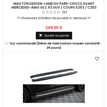
MAXTON DESIGN-LAME DU PARE-CHOCS AVANT
MERCEDES-AMG GLC 63 SUV / COUPE X253 / C253
(0)
!!! Choisissez la finition du produit ci-dessous !!!
Prix
249,00 €
Ajouter au panier


Sur commande (Délai de fabrication moyen constaté :
25 jours)
favorite_border