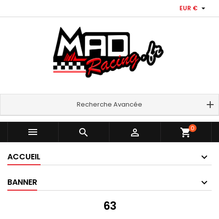

EUR €
Recherche Avancée
0



shopping_cart
ACCUEIL
BANNER
63