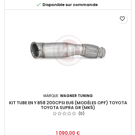

Disponible sur commande
favorite_border
MARQUE:
WAGNER TUNING
KIT TUBE EN Y B58 200CPSI EU6 (MODÈLES OPF) TOYOTA
TOYOTA SUPRA GR (MK5)
(0)
Prix
1 090,00 €