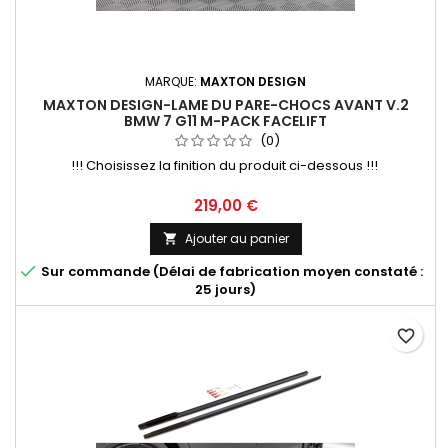
MARQUE:
MAXTON DESIGN
MAXTON DESIGN-LAME DU PARE-CHOCS AVANT V.2
BMW 7 G11 M-PACK FACELIFT
(0)
!!! Choisissez la finition du produit ci-dessous !!!
Prix
219,00 €
Ajouter au panier


Sur commande (Délai de fabrication moyen constaté :
25 jours)
favorite_border