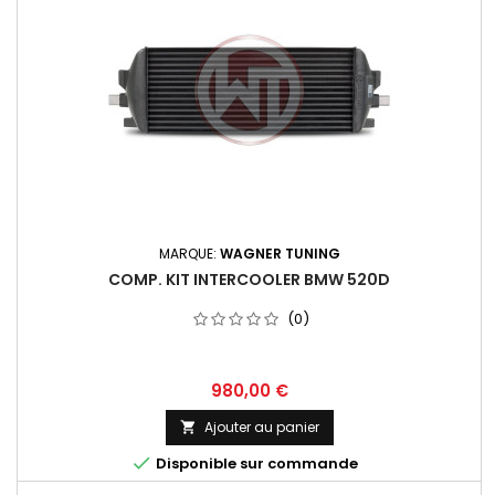
MARQUE:
WAGNER TUNING
COMP. KIT INTERCOOLER BMW 520D
(0)
Prix
980,00 €
Ajouter au panier


Disponible sur commande