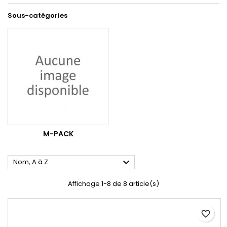
Sous-catégories
M-PACK

Nom, A à Z
Affichage 1-8 de 8 article(s)
favorite_border