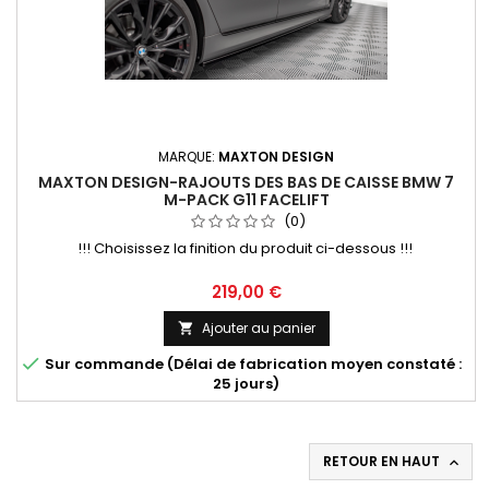
MARQUE:
MAXTON DESIGN
MAXTON DESIGN-RAJOUTS DES BAS DE CAISSE BMW 7
M-PACK G11 FACELIFT
(0)
!!! Choisissez la finition du produit ci-dessous !!!
Prix
219,00 €
Ajouter au panier


Sur commande (Délai de fabrication moyen constaté :
25 jours)
RETOUR EN HAUT
