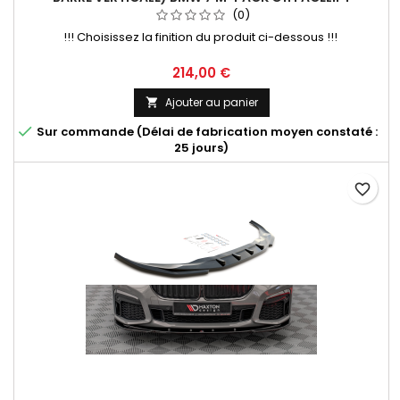
(0)
!!! Choisissez la finition du produit ci-dessous !!!
Prix
214,00 €
Ajouter au panier


Sur commande (Délai de fabrication moyen constaté :
25 jours)
favorite_border