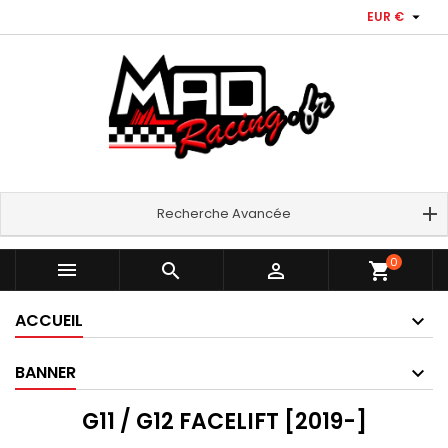

EUR €
Recherche Avancée
0



shopping_cart
ACCUEIL
BANNER
G11 / G12 FACELIFT [2019-]