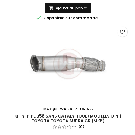
Ajouter au panier


Disponible sur commande
favorite_border
MARQUE:
WAGNER TUNING
KIT Y-PIPE B58 SANS CATALYTIQUE (MODÈLES OPF)
TOYOTA TOYOTA SUPRA GR (MK5)
(0)