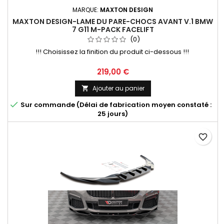
MARQUE:
MAXTON DESIGN
MAXTON DESIGN-LAME DU PARE-CHOCS AVANT V.1 BMW
7 G11 M-PACK FACELIFT
(0)
!!! Choisissez la finition du produit ci-dessous !!!
Prix
219,00 €
Ajouter au panier


Sur commande (Délai de fabrication moyen constaté :
25 jours)
favorite_border