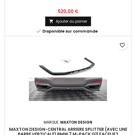
Prix
520,00 €
Ajouter au panier


Disponible sur commande
favorite_border
MARQUE:
MAXTON DESIGN
MAXTON DESIGN-CENTRAL ARRIERE SPLITTER (AVEC UNE
BARRE VERTICALE) BMW 7 M-PACK G11 FACELIFT