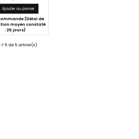
Ajouter au panier

commande (Délai de
ation moyen constaté
: 25 jours)
 1-5 de 5 article(s)