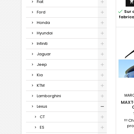
Fiat

Sur 
Ford
fabric
Honda
Hyundai
Infiniti
Jaguar
Jeep
Kia
KTM
MARQ
Lamborghini
MAXTO
Lexus
CT
!!! Ch
pro
ES