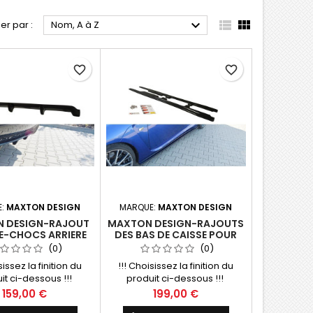



ier par :
Nom, A à Z
favorite_border
favorite_border
E:
MAXTON DESIGN
MARQUE:
MAXTON DESIGN
 DESIGN-RAJOUT
MAXTON DESIGN-RAJOUTS
E-CHOCS ARRIERE
DES BAS DE CAISSE POUR
LEXUS RC F
LEXUS RC F
(0)
(0)
sissez la finition du
!!! Choisissez la finition du
it ci-dessous !!!
produit ci-dessous !!!
Prix
Prix
159,00 €
199,00 €