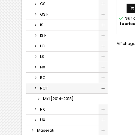
GS
GS F

Sur 
fabric
IS
IS F
Affichage
LC
LS
NX
RC
RC F
Mk1 [2014-2018]
RX
UX
Maserati