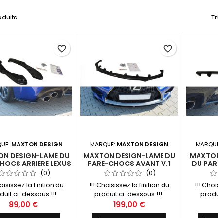
oduits.
Tr
favorite_border
favorite_border
UE:
MAXTON DESIGN
MARQUE:
MAXTON DESIGN
MARQU
N DESIGN-LAME DU
MAXTON DESIGN-LAME DU
MAXTON
HOCS ARRIERE LEXUS
PARE-CHOCS AVANT V.1
DU PAR
RC F
LEXUS RC F
(0)
(0)
oisissez la finition du
!!! Choisissez la finition du
!!! Choi
duit ci-dessous !!!
produit ci-dessous !!!
produ
Prix
Prix
89,00 €
199,00 €