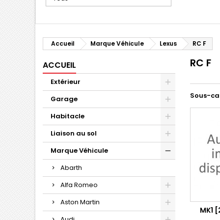
Accueil
Marque Véhicule
Lexus
RC F
RC F
ACCUEIL
Extérieur
Sous-ca
Garage
Habitacle
Liaison au sol
Marque Véhicule
Abarth
Alfa Romeo
Aston Martin
MK1 [
Audi