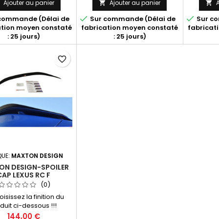
Ajouter au panier
Ajouter au panier
A





commande (Délai de
Sur commande (Délai de
Sur co
ation moyen constaté
fabrication moyen constaté
fabricat
: 25 jours)
: 25 jours)
favorite_border
UE:
MAXTON DESIGN
N DESIGN-SPOILER
CAP LEXUS RC F
(0)
oisissez la finition du
duit ci-dessous !!!
Prix
144,00 €