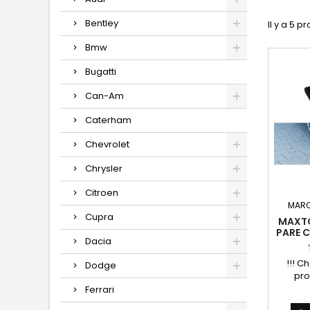
Bentley
Il y a 5 pr
Bmw
Bugatti
Can-Am
Caterham
Chevrolet
Chrysler
Citroen
MARQ
Cupra
MAXTO
PARE C
Dacia
!!! Ch
Dodge
pro
Ferrari