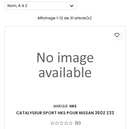

Nom, A à Z
Affichage 1-12 de 31 article(s)
favorite_border
MARQUE:
HKS
CATALYSEUR SPORT HKS POUR NISSAN 350Z Z33
(0)