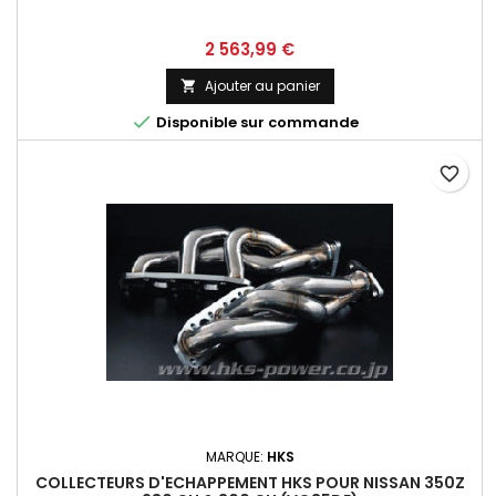
Prix
2 563,99 €
Ajouter au panier


Disponible sur commande
favorite_border
MARQUE:
HKS
COLLECTEURS D'ECHAPPEMENT HKS POUR NISSAN 350Z