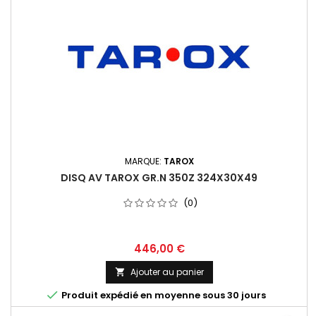
MARQUE:
TAROX
DISQ AV TAROX GR.N 350Z 324X30X49
(0)
Prix
446,00 €
Ajouter au panier


Produit expédié en moyenne sous 30 jours