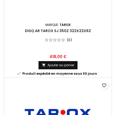
MARQUE:
TAROX
DISQ AR TAROX SJ 350Z 322X22X62
(0)
Prix
418,00 €
Ajouter au panier


Produit expédié en moyenne sous 30 jours
favorite_border