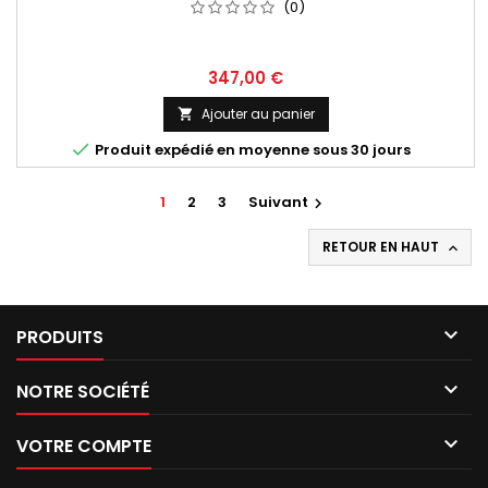
(0)
Prix
347,00 €
Ajouter au panier


Produit expédié en moyenne sous 30 jours
1
2
3
Suivant

RETOUR EN HAUT


PRODUITS

NOTRE SOCIÉTÉ

VOTRE COMPTE