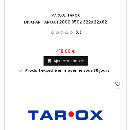
MARQUE:
TAROX
DISQ AR TAROX F2000 350Z 322X22X62
(0)
Prix
418,00 €
Ajouter au panier


Produit expédié en moyenne sous 30 jours
favorite_border