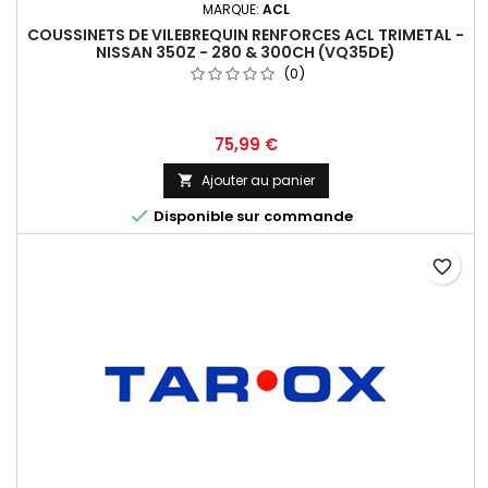
MARQUE:
ACL
COUSSINETS DE VILEBREQUIN RENFORCES ACL TRIMETAL -
NISSAN 350Z - 280 & 300CH (VQ35DE)
(0)
Prix
75,99 €
Ajouter au panier


Disponible sur commande
favorite_border