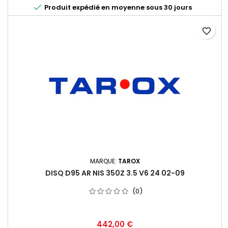

Produit expédié en moyenne sous 30 jours
favorite_border
MARQUE:
TAROX
DISQ D95 AR NIS 350Z 3.5 V6 24 02-09
(0)
Prix
442,00 €