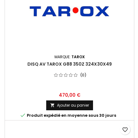
MARQUE:
TAROX
DISQ AV TAROX G88 350Z 324X30X49
(0)
Prix
470,00 €
Ajouter au panier


Produit expédié en moyenne sous 30 jours
favorite_border