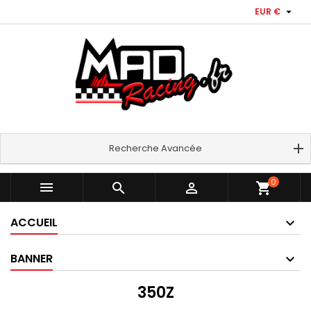

EUR €
Recherche Avancée
0



shopping_cart
ACCUEIL
BANNER
350Z