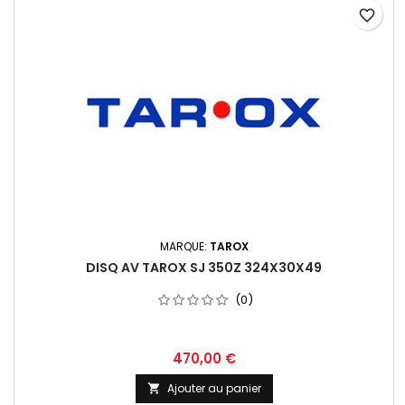
favorite_border
MARQUE:
TAROX
DISQ AV TAROX SJ 350Z 324X30X49
(0)
Prix
470,00 €
Ajouter au panier
