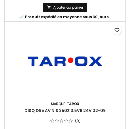
Ajouter au panier


Produit expédié en moyenne sous 30 jours
favorite_border
MARQUE:
TAROX
DISQ D95 AV NIS 350Z 3.5V6 24V 02-09
(0)