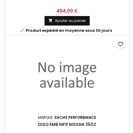
Prix
494,00 €
Ajouter au panier


Produit expédié en moyenne sous 30 jours
favorite_border
MARQUE:
SACHS PERFORMANCE
DISQ EMB MFR NISSAN 350Z