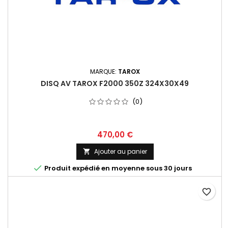
MARQUE:
TAROX
DISQ AV TAROX F2000 350Z 324X30X49
(0)
Prix
470,00 €
Ajouter au panier


Produit expédié en moyenne sous 30 jours
favorite_border