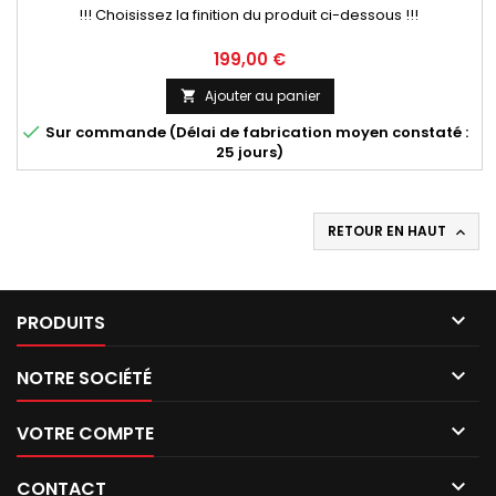
!!! Choisissez la finition du produit ci-dessous !!!
Prix
199,00 €
Ajouter au panier


Sur commande (Délai de fabrication moyen constaté :
25 jours)
RETOUR EN HAUT


PRODUITS

NOTRE SOCIÉTÉ

VOTRE COMPTE

CONTACT