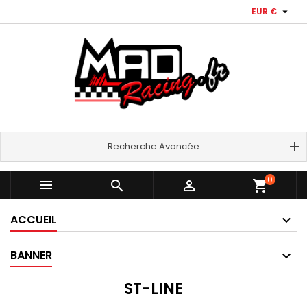

EUR €
Recherche Avancée
0



shopping_cart
ACCUEIL
BANNER
ST-LINE