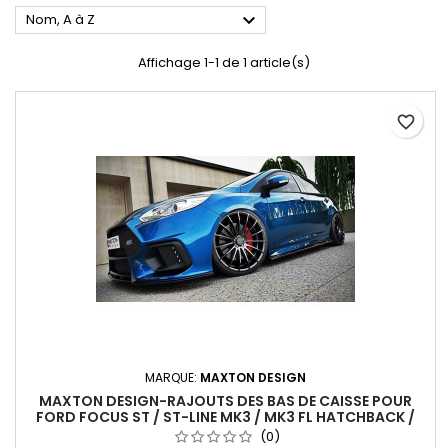

Nom, A à Z
Affichage 1-1 de 1 article(s)
favorite_border
MARQUE:
MAXTON DESIGN
MAXTON DESIGN-RAJOUTS DES BAS DE CAISSE POUR
FORD FOCUS ST / ST-LINE MK3 / MK3 FL HATCHBACK /
ESTATE
(0)