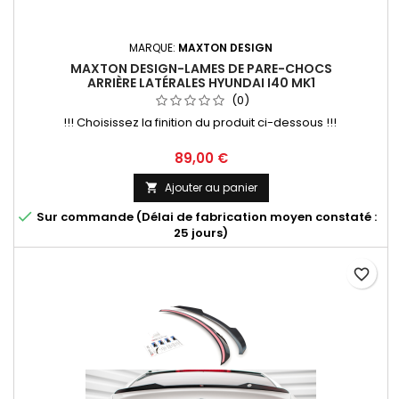
MARQUE:
MAXTON DESIGN
MAXTON DESIGN-LAMES DE PARE-CHOCS
ARRIÈRE LATÉRALES HYUNDAI I40 MK1
(0)
!!! Choisissez la finition du produit ci-dessous !!!
Prix
89,00 €
Ajouter au panier


Sur commande (Délai de fabrication moyen constaté :
25 jours)
favorite_border