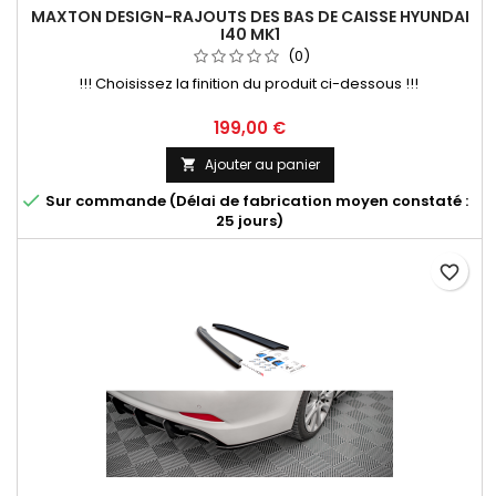
MAXTON DESIGN-RAJOUTS DES BAS DE CAISSE HYUNDAI
I40 MK1
(0)
!!! Choisissez la finition du produit ci-dessous !!!
Prix
199,00 €
Ajouter au panier


Sur commande (Délai de fabrication moyen constaté :
25 jours)
favorite_border