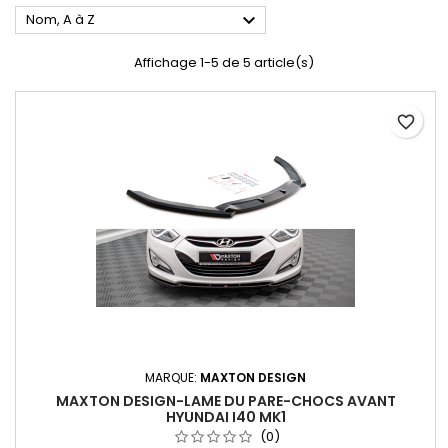

Nom, A à Z
Affichage 1-5 de 5 article(s)
favorite_border
MARQUE:
MAXTON DESIGN
MAXTON DESIGN-LAME DU PARE-CHOCS AVANT
HYUNDAI I40 MK1
(0)