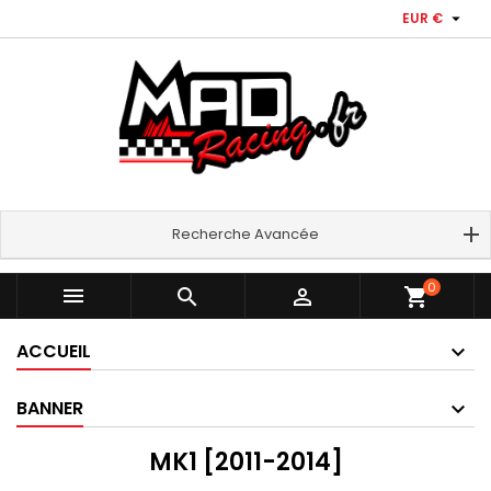

EUR €
Recherche Avancée
0



shopping_cart
ACCUEIL
BANNER
MK1 [2011-2014]