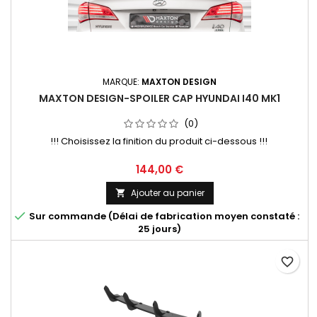
MARQUE:
MAXTON DESIGN
MAXTON DESIGN-SPOILER CAP HYUNDAI I40 MK1
(0)
!!! Choisissez la finition du produit ci-dessous !!!
Prix
144,00 €
Ajouter au panier


Sur commande (Délai de fabrication moyen constaté :
25 jours)
favorite_border