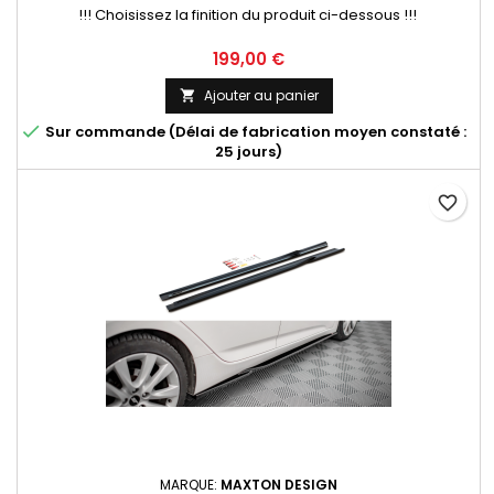
!!! Choisissez la finition du produit ci-dessous !!!
Prix
199,00 €
Ajouter au panier


Sur commande (Délai de fabrication moyen constaté :
25 jours)
favorite_border
MARQUE:
MAXTON DESIGN