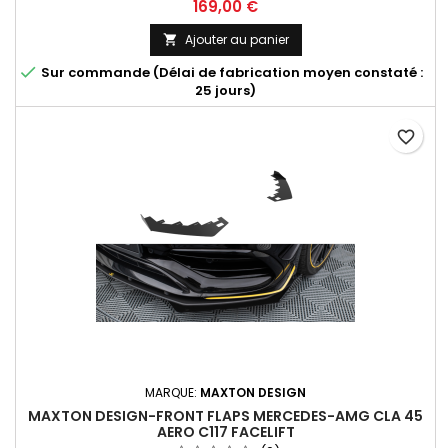
Prix
169,00 €
Ajouter au panier


Sur commande (Délai de fabrication moyen constaté :
25 jours)
favorite_border
MARQUE:
MAXTON DESIGN
MAXTON DESIGN-FRONT FLAPS MERCEDES-AMG CLA 45
AERO C117 FACELIFT