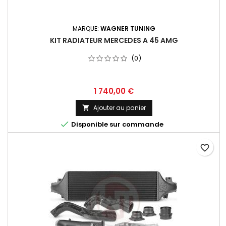
MARQUE:
WAGNER TUNING
KIT RADIATEUR MERCEDES A 45 AMG
(0)
Prix
1 740,00 €
Ajouter au panier


Disponible sur commande
favorite_border