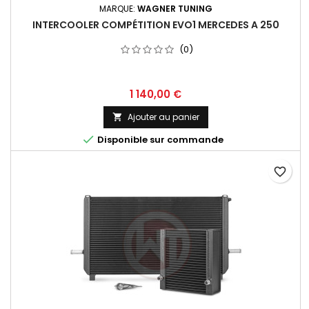
MARQUE:
WAGNER TUNING
INTERCOOLER COMPÉTITION EVO1 MERCEDES A 250
(0)
Prix
1 140,00 €
Ajouter au panier


Disponible sur commande
favorite_border