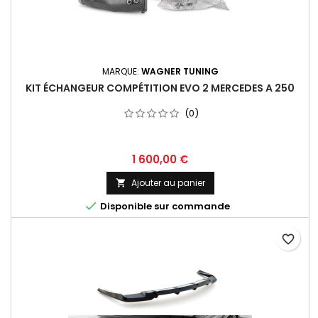
MARQUE:
WAGNER TUNING
KIT ÉCHANGEUR COMPÉTITION EVO 2 MERCEDES A 250
(0)
Prix
1 600,00 €
Ajouter au panier


Disponible sur commande
favorite_border