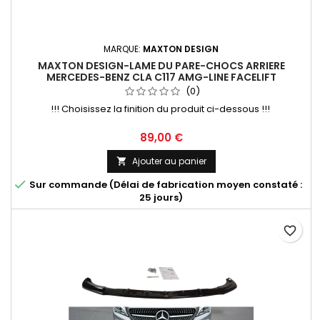
MARQUE:
MAXTON DESIGN
MAXTON DESIGN-LAME DU PARE-CHOCS ARRIERE
MERCEDES-BENZ CLA C117 AMG-LINE FACELIFT
(0)
!!! Choisissez la finition du produit ci-dessous !!!
Prix
89,00 €
Ajouter au panier


Sur commande (Délai de fabrication moyen constaté :
25 jours)
favorite_border