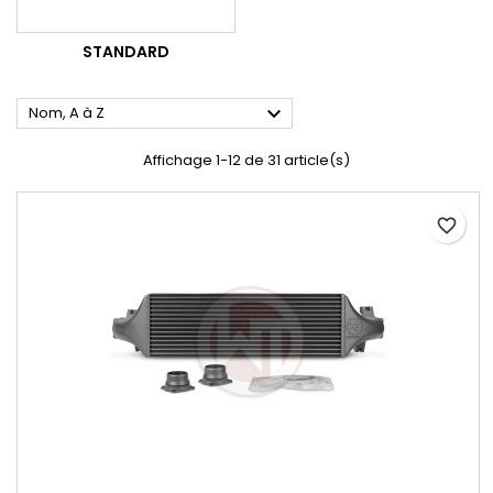
STANDARD

Nom, A à Z
Affichage 1-12 de 31 article(s)
favorite_border