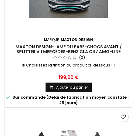
MARQUE:
MAXTON DESIGN
MAXTON DESIGN-LAME DU PARE-CHOCS AVANT /
SPLITTER V.1 MERCEDES-BENZ CLA C117 AMG-LINE
FACELIFT
(0)
!!! Choisissez la finition du produit ci-dessous !!!
Prix
199,00 €
Ajouter au panier


Sur commande (Délai de fabrication moyen constaté :
25 jours)
favorite_border