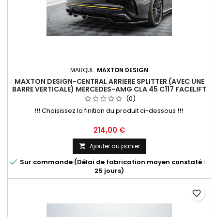
MARQUE:
MAXTON DESIGN
MAXTON DESIGN-CENTRAL ARRIERE SPLITTER (AVEC UNE
BARRE VERTICALE) MERCEDES-AMG CLA 45 C117 FACELIFT
(0)
!!! Choisissez la finition du produit ci-dessous !!!
Prix
214,00 €
Ajouter au panier


Sur commande (Délai de fabrication moyen constaté :
25 jours)
favorite_border