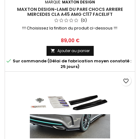
MARQUE:
MAXTON DESIGN
MAXTON DESIGN-LAME DU PARE CHOCS ARRIERE
MERCEDES CLA A45 AMG C117 FACELIFT
(0)
!!! Choisissez la finition du produit ci-dessous !!!
Prix
89,00 €
Ajouter au panier


Sur commande (Délai de fabrication moyen constaté :
25 jours)
favorite_border