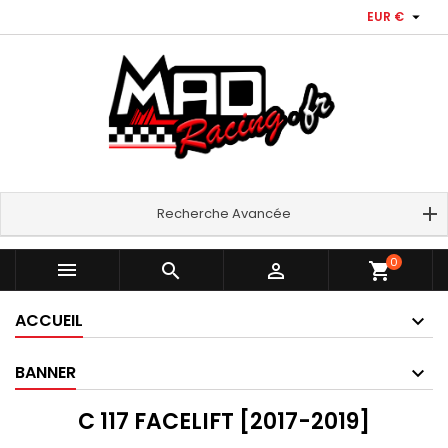

EUR €
Recherche Avancée
0



shopping_cart
ACCUEIL
BANNER
C 117 FACELIFT [2017-2019]