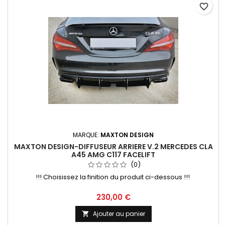
favorite_border
MARQUE:
MAXTON DESIGN
MAXTON DESIGN-DIFFUSEUR ARRIERE V.2 MERCEDES CLA
A45 AMG C117 FACELIFT
(0)
!!! Choisissez la finition du produit ci-dessous !!!
Prix
230,00 €
Ajouter au panier
