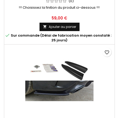
(0)
!!! Choisissez la finition du produit ci-dessous !!!
Prix
59,00 €
Ajouter au panier


Sur commande (Délai de fabrication moyen constaté :
25 jours)
favorite_border