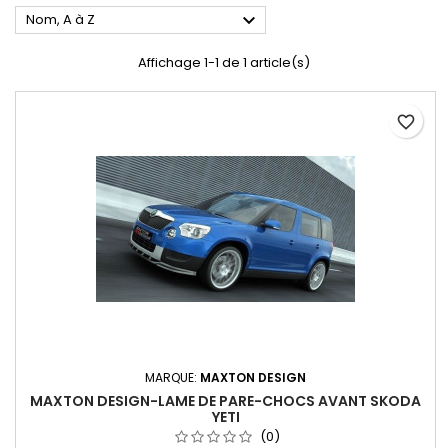

Nom, A à Z
Affichage 1-1 de 1 article(s)
favorite_border
MARQUE:
MAXTON DESIGN
MAXTON DESIGN-LAME DE PARE-CHOCS AVANT SKODA
YETI
(0)