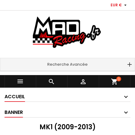

EUR €
Recherche Avancée
0



shopping_cart
ACCUEIL
BANNER
MK1 (2009-2013)