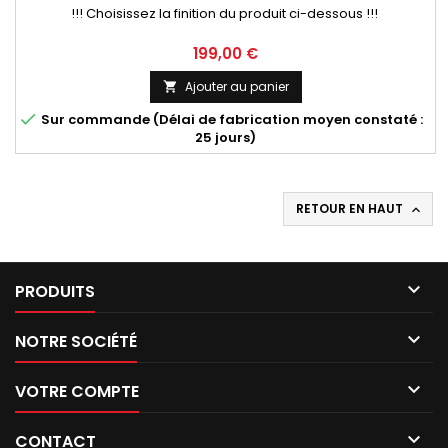
!!! Choisissez la finition du produit ci-dessous !!!
Prix
199,00 €
Ajouter au panier


Sur commande (Délai de fabrication moyen constaté :
25 jours)
RETOUR EN HAUT


PRODUITS

NOTRE SOCIÉTÉ

VOTRE COMPTE

CONTACT