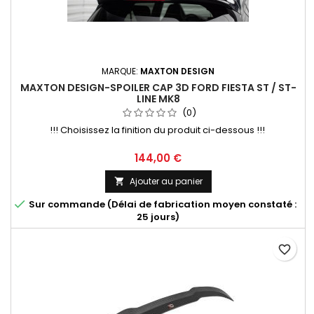
MARQUE:
MAXTON DESIGN
MAXTON DESIGN-SPOILER CAP 3D FORD FIESTA ST / ST-
LINE MK8
(0)
!!! Choisissez la finition du produit ci-dessous !!!
Prix
144,00 €
Ajouter au panier


Sur commande (Délai de fabrication moyen constaté :
25 jours)
favorite_border