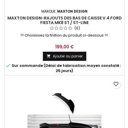
MARQUE:
MAXTON DESIGN
MAXTON DESIGN-RAJOUTS DES BAS DE CAISSE V.4 FORD
FIESTA MK8 ST / ST-LINE
(0)
!!! Choisissez la finition du produit ci-dessous !!!
Prix
199,00 €
Ajouter au panier


Sur commande (Délai de fabrication moyen constaté :
25 jours)
favorite_border