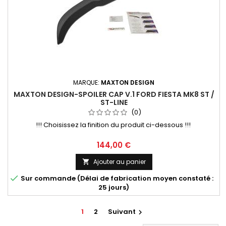
MARQUE:
MAXTON DESIGN
MAXTON DESIGN-SPOILER CAP V.1 FORD FIESTA MK8 ST /
ST-LINE
(0)
!!! Choisissez la finition du produit ci-dessous !!!
Prix
144,00 €
Ajouter au panier


Sur commande (Délai de fabrication moyen constaté :
25 jours)
1
2
Suivant
