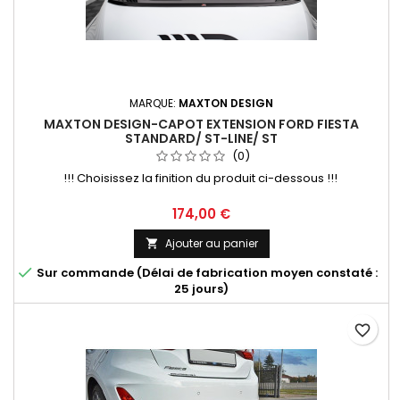
MARQUE:
MAXTON DESIGN
MAXTON DESIGN-CAPOT EXTENSION FORD FIESTA
STANDARD/ ST-LINE/ ST
(0)
!!! Choisissez la finition du produit ci-dessous !!!
Prix
174,00 €
Ajouter au panier


Sur commande (Délai de fabrication moyen constaté :
25 jours)
favorite_border