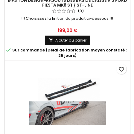
MAXTON DESIGN-RAJOUTS DES BAS DE CAISSE V.3 FORD
FIESTA MK8 ST / ST-LINE
(0)
!!! Choisissez la finition du produit ci-dessous !!!
Prix
199,00 €
Ajouter au panier


Sur commande (Délai de fabrication moyen constaté :
25 jours)
favorite_border