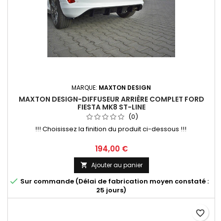
MARQUE:
MAXTON DESIGN
MAXTON DESIGN-DIFFUSEUR ARRIÈRE COMPLET FORD
FIESTA MK8 ST-LINE
(0)
!!! Choisissez la finition du produit ci-dessous !!!
Prix
194,00 €
Ajouter au panier


Sur commande (Délai de fabrication moyen constaté :
25 jours)
favorite_border