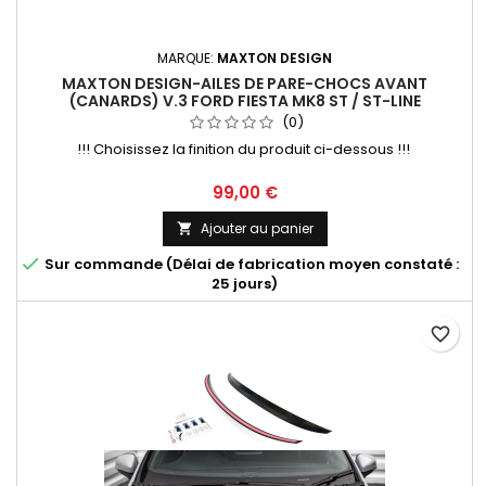
MARQUE:
MAXTON DESIGN
MAXTON DESIGN-AILES DE PARE-CHOCS AVANT
(CANARDS) V.3 FORD FIESTA MK8 ST / ST-LINE
(0)
!!! Choisissez la finition du produit ci-dessous !!!
Prix
99,00 €
Ajouter au panier


Sur commande (Délai de fabrication moyen constaté :
25 jours)
favorite_border