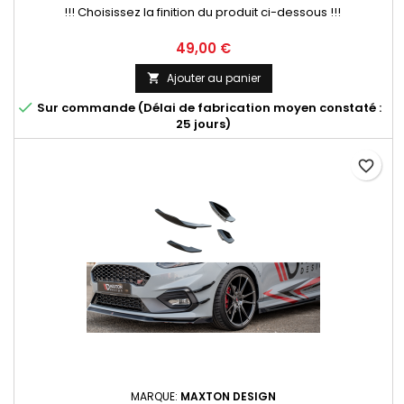
!!! Choisissez la finition du produit ci-dessous !!!
Prix
49,00 €
Ajouter au panier


Sur commande (Délai de fabrication moyen constaté :
25 jours)
favorite_border
MARQUE:
MAXTON DESIGN