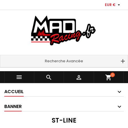

EUR €
Recherche Avancée
0



shopping_cart
ACCUEIL
BANNER
ST-LINE