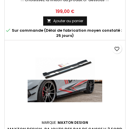
Prix
199,00 €
Ajouter au panier


Sur commande (Délai de fabrication moyen constaté :
25 jours)
favorite_border
MARQUE:
MAXTON DESIGN