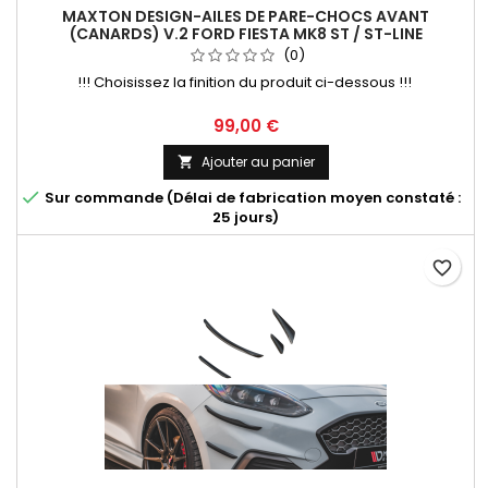
MAXTON DESIGN-AILES DE PARE-CHOCS AVANT
(CANARDS) V.2 FORD FIESTA MK8 ST / ST-LINE
(0)
!!! Choisissez la finition du produit ci-dessous !!!
Prix
99,00 €
Ajouter au panier


Sur commande (Délai de fabrication moyen constaté :
25 jours)
favorite_border