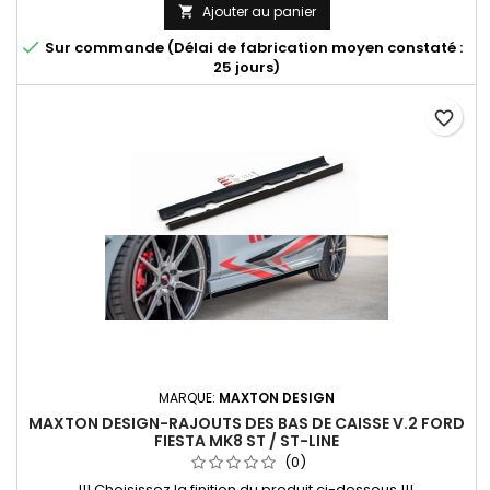
Ajouter au panier


Sur commande (Délai de fabrication moyen constaté :
25 jours)
favorite_border
MARQUE:
MAXTON DESIGN
MAXTON DESIGN-RAJOUTS DES BAS DE CAISSE V.2 FORD
FIESTA MK8 ST / ST-LINE
(0)
!!! Choisissez la finition du produit ci-dessous !!!