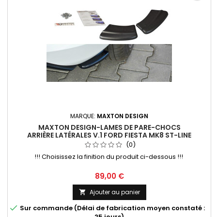
MARQUE:
MAXTON DESIGN
MAXTON DESIGN-LAMES DE PARE-CHOCS
ARRIÈRE LATÉRALES V.1 FORD FIESTA MK8 ST-LINE
(0)
!!! Choisissez la finition du produit ci-dessous !!!
Prix
89,00 €
Ajouter au panier


Sur commande (Délai de fabrication moyen constaté :
25 jours)