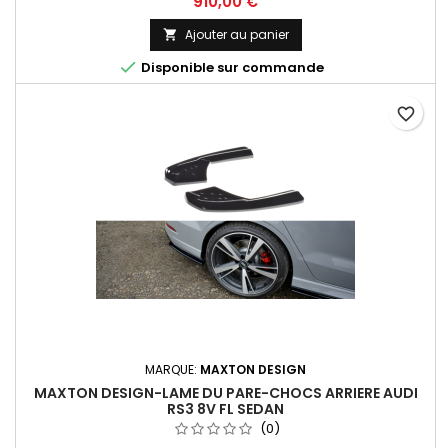
Prix
910,00 €
Ajouter au panier


Disponible sur commande
favorite_border
MARQUE:
MAXTON DESIGN
MAXTON DESIGN-LAME DU PARE-CHOCS ARRIERE AUDI
RS3 8V FL SEDAN
(0)