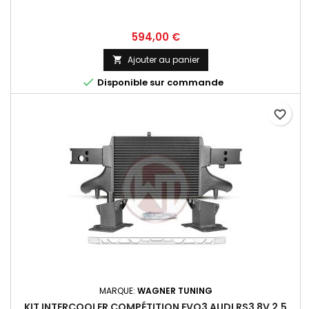
Prix
594,00 €
Ajouter au panier


Disponible sur commande
favorite_border
MARQUE:
WAGNER TUNING
KIT INTERCOOLER COMPÉTITION EVO3 AUDI RS3 8V 2.5