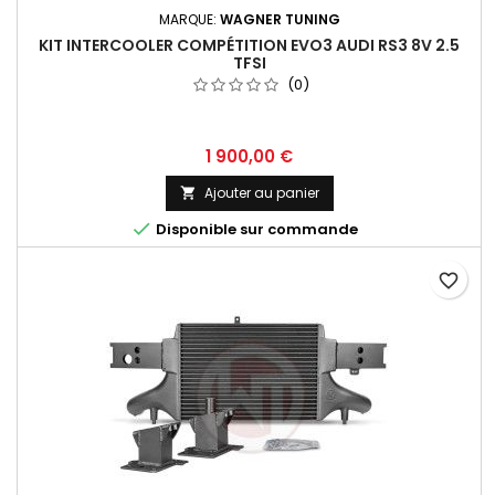
MARQUE:
WAGNER TUNING
KIT INTERCOOLER COMPÉTITION EVO3 AUDI RS3 8V 2.5
TFSI
(0)
Prix
1 900,00 €
Ajouter au panier


Disponible sur commande
favorite_border