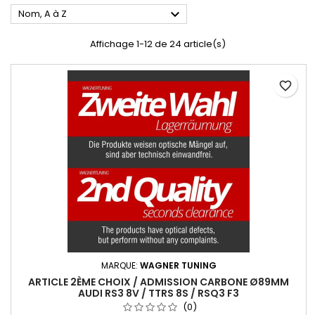

Nom, A à Z
Affichage 1-12 de 24 article(s)
favorite_border
MARQUE:
WAGNER TUNING
ARTICLE 2ÈME CHOIX / ADMISSION CARBONE Ø89MM
AUDI RS3 8V / TTRS 8S / RSQ3 F3
(0)