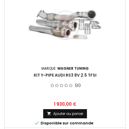
MARQUE:
WAGNER TUNING
KIT Y-PIPE AUDI RS3 8V 2.5 TFSI
(0)
Prix
1 930,00 €
Ajouter au panier


Disponible sur commande