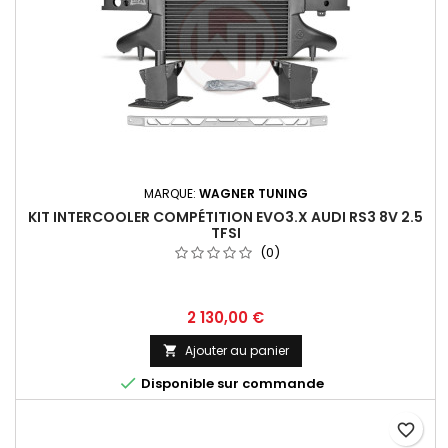
MARQUE:
WAGNER TUNING
KIT INTERCOOLER COMPÉTITION EVO3.X AUDI RS3 8V 2.5
TFSI
(0)
Prix
2 130,00 €
Ajouter au panier


Disponible sur commande
favorite_border