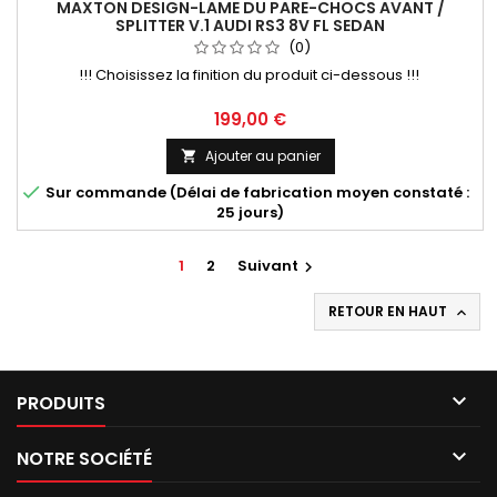
MAXTON DESIGN-LAME DU PARE-CHOCS AVANT /
SPLITTER V.1 AUDI RS3 8V FL SEDAN
(0)
!!! Choisissez la finition du produit ci-dessous !!!
Prix
199,00 €
Ajouter au panier


Sur commande (Délai de fabrication moyen constaté :
25 jours)
1
2
Suivant

RETOUR EN HAUT


PRODUITS

NOTRE SOCIÉTÉ