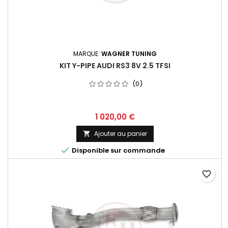
MARQUE:
WAGNER TUNING
KIT Y-PIPE AUDI RS3 8V 2.5 TFSI
(0)
Prix
1 020,00 €
Ajouter au panier


Disponible sur commande
favorite_border