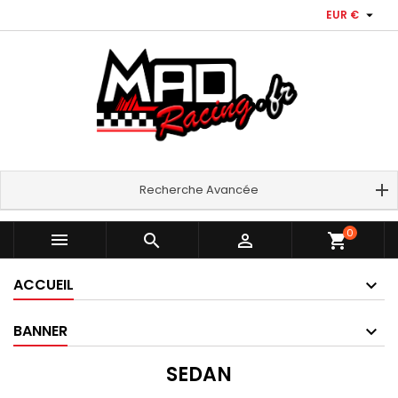

EUR €
Recherche Avancée
0



shopping_cart
ACCUEIL
BANNER
SEDAN