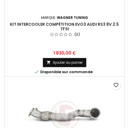
MARQUE:
WAGNER TUNING
KIT INTERCOOLER COMPÉTITION EVO3 AUDI RS3 8V 2.5
TFSI
(0)
Prix
1 830,00 €
Ajouter au panier


Disponible sur commande
favorite_border