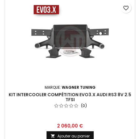
favorite_border
MARQUE:
WAGNER TUNING
KIT INTERCOOLER COMPÉTITION EVO3.X AUDI RS3 8V 2.5
TFSI
(0)
Prix
2 060,00 €
Ajouter au panier
