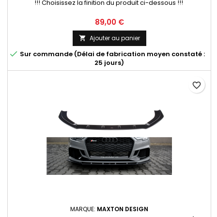
!!! Choisissez la finition du produit ci-dessous !!!
Prix
89,00 €
Ajouter au panier


Sur commande (Délai de fabrication moyen constaté :
25 jours)
favorite_border
MARQUE:
MAXTON DESIGN