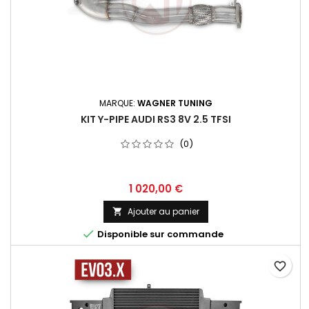
MARQUE:
WAGNER TUNING
KIT Y-PIPE AUDI RS3 8V 2.5 TFSI
(0)
Prix
1 020,00 €
Ajouter au panier


Disponible sur commande
favorite_border