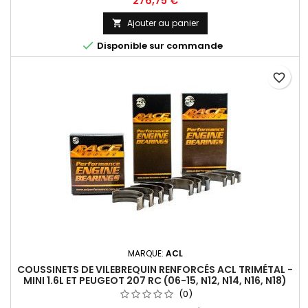
276,75 €
Ajouter au panier


Disponible sur commande
favorite_border
MARQUE:
ACL
COUSSINETS DE VILEBREQUIN RENFORCÉS ACL TRIMÉTAL -
MINI 1.6L ET PEUGEOT 207 RC (06-15, N12, N14, N16, N18)
(0)