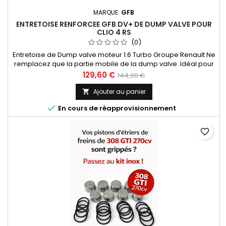
MARQUE:
GFB
ENTRETOISE RENFORCEE GFB DV+ DE DUMP VALVE POUR
CLIO 4 RS
(0)
Entretoise de Dump valve moteur 1.6 Turbo Groupe Renault Ne
remplacez que la partie mobile de la dump valve. Idéal pour
renforcer votre dump valve après une reprogrammation
Prix
Prix
129,60 €
144,00 €
moteur. Exemple de compatibilités: Renault Clio 4 RS Nissan
de
Juke 1.6T Smart Fortwo Coupe 453 Opel Astra K 1.6T
Ajouter au panier

base

En cours de réapprovisionnement
favorite_border