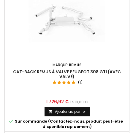
MARQUE:
REMUS
CAT-BACK REMUS À VALVE PEUGEOT 308 GTI (AVEC
VALVE)
(1)
Prix
Prix
1 726,92 €
1 918,80 €
de
Ajouter au panier

base

Sur commande (Contactez-nous, produit peut-être
disponible rapidement)