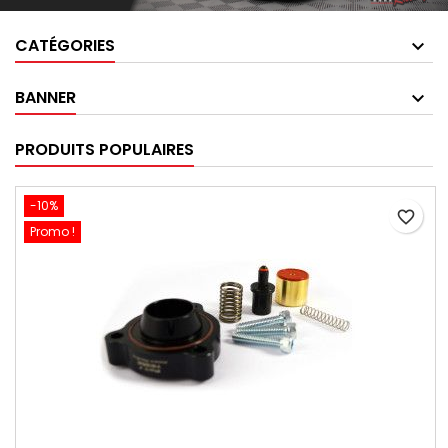
CATÉGORIES
BANNER
PRODUITS POPULAIRES
-10%
favorite_border
Promo !