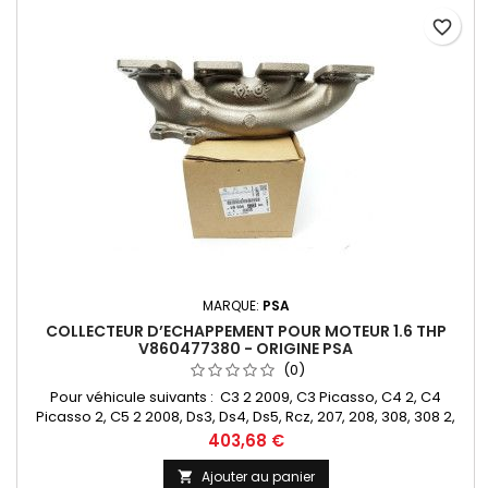
favorite_border
MARQUE:
PSA
COLLECTEUR D’ECHAPPEMENT POUR MOTEUR 1.6 THP
V860477380 - ORIGINE PSA
(0)
Pour véhicule suivants : C3 2 2009, C3 Picasso, C4 2, C4
Picasso 2, C5 2 2008, Ds3, Ds4, Ds5, Rcz, 207, 208, 308, 308 2,
5008, 508Pour moteur 1.6L THP150/175/200 N'hésitez pas à
Prix
403,68 €
nous contacter pour vérifier la compatibilité.
Ajouter au panier
