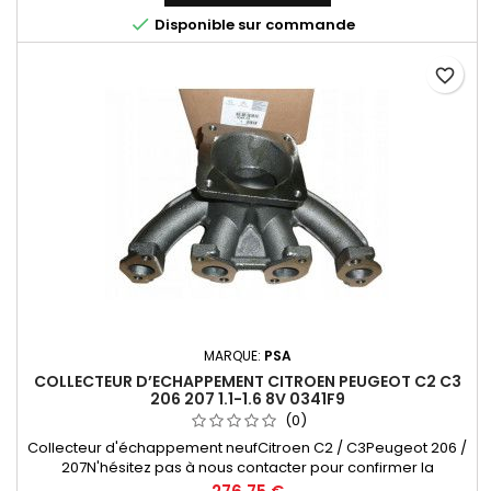

Disponible sur commande
favorite_border
MARQUE:
PSA
COLLECTEUR D’ECHAPPEMENT CITROEN PEUGEOT C2 C3
206 207 1.1-1.6 8V 0341F9
(0)
Collecteur d'échappement neufCitroen C2 / C3Peugeot 206 /
207N'hésitez pas à nous contacter pour confirmer la
compatibilité avec votre véhicule.
Prix