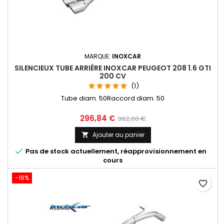
MARQUE:
INOXCAR
SILENCIEUX TUBE ARRIÈRE INOXCAR PEUGEOT 208 1.6 GTI
200 CV
(1)
Tube diam. 50Raccord diam. 50
Prix
Prix
296,84 €
362,00 €
de
Ajouter au panier

base

Pas de stock actuellement, réapprovisionnement en
cours
-18%
favorite_border