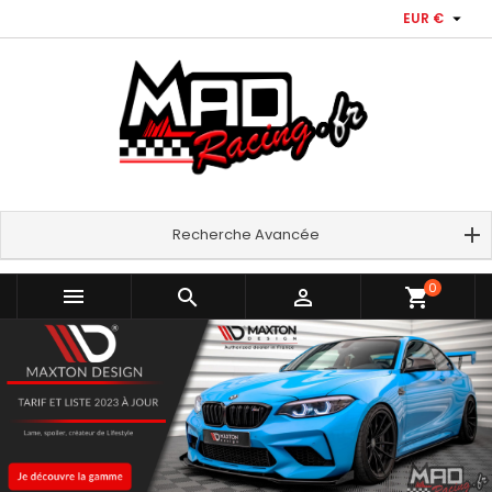

EUR €
Recherche Avancée
0



shopping_cart