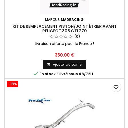
MARQUE:
MADRACING
KIT DE REMPLACEMENT PISTON/JOINT ÉTRIER AVANT
PEUGEOT 308 GTI 270
(0)
Livraison offerte pour la France !
Prix
350,00 €
Ajouter au panier


En stock ! Livré sous 48/72H
-18%
favorite_border