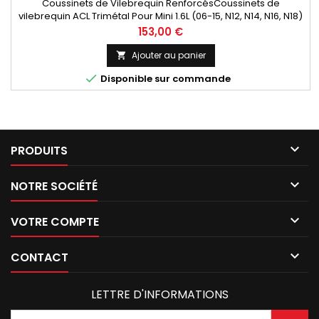
Coussinets de Vilebrequin RenforcésCoussinets de
vilebrequin ACL Trimétal Pour Mini 1.6L (06-15, N12, N14, N16, N18)
Résistent à des températures élevées et des efforts
Prix
153,00 €
supérieurs Réduction des frottements et des températures
de fonctionnement Lubrification supérieure Référence ACL :
Ajouter au panier

5M7788H-STD Code(s) moteur : N12, N14, N16, N18B16 Livrés en

Disponible sur commande
côte...

PRODUITS

NOTRE SOCIÉTÉ

VOTRE COMPTE

CONTACT
LETTRE D'INFORMATIONS