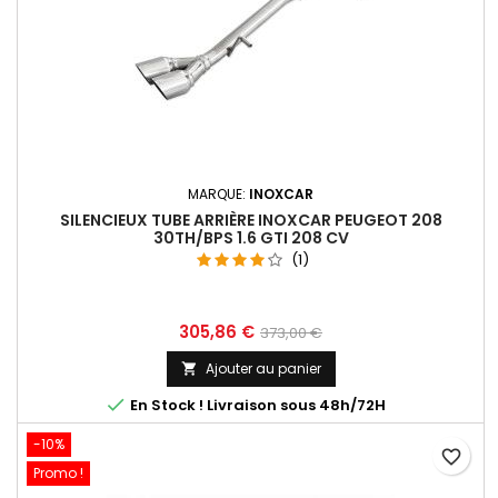
MARQUE:
INOXCAR
SILENCIEUX TUBE ARRIÈRE INOXCAR PEUGEOT 208
30TH/BPS 1.6 GTI 208 CV
(1)
Prix
Prix
305,86 €
373,00 €
de
Ajouter au panier

base

En Stock ! Livraison sous 48h/72H
-10%
favorite_border
Promo !