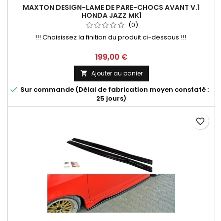
MAXTON DESIGN-LAME DE PARE-CHOCS AVANT V.1
HONDA JAZZ MK1
(0)
!!! Choisissez la finition du produit ci-dessous !!!
Prix
199,00 €
Ajouter au panier


Sur commande (Délai de fabrication moyen constaté :
25 jours)
favorite_border