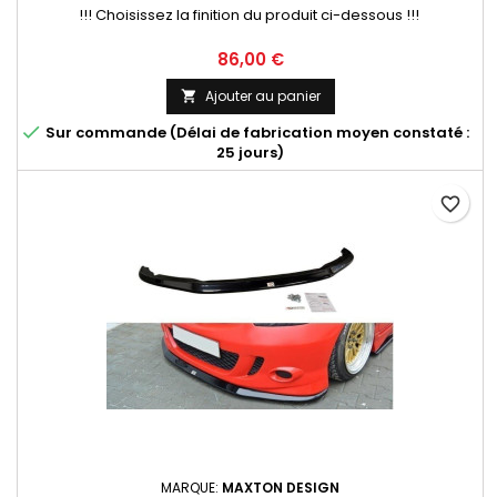
!!! Choisissez la finition du produit ci-dessous !!!
Prix
86,00 €
Ajouter au panier


Sur commande (Délai de fabrication moyen constaté :
25 jours)
favorite_border
MARQUE:
MAXTON DESIGN