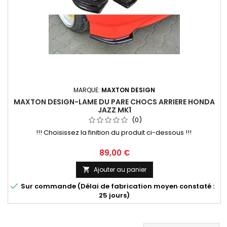
MARQUE:
MAXTON DESIGN
MAXTON DESIGN-LAME DU PARE CHOCS ARRIERE HONDA
JAZZ MK1
(0)
!!! Choisissez la finition du produit ci-dessous !!!
Prix
89,00 €
Ajouter au panier


Sur commande (Délai de fabrication moyen constaté :
25 jours)