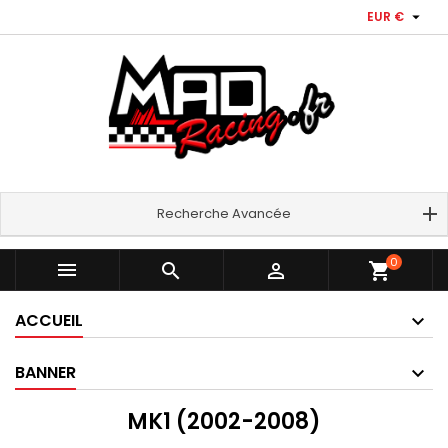

EUR €
Recherche Avancée
0



shopping_cart
ACCUEIL
BANNER
MK1 (2002-2008)