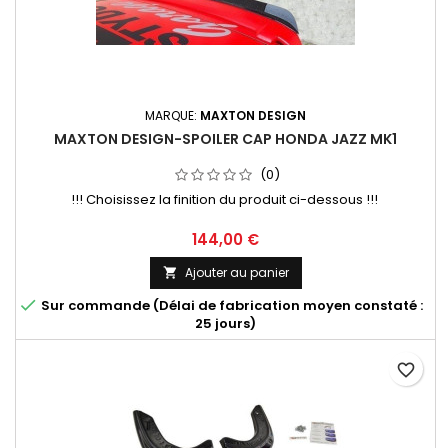
MARQUE:
MAXTON DESIGN
MAXTON DESIGN-SPOILER CAP HONDA JAZZ MK1
(0)
!!! Choisissez la finition du produit ci-dessous !!!
Prix
144,00 €
Ajouter au panier


Sur commande (Délai de fabrication moyen constaté :
25 jours)
favorite_border