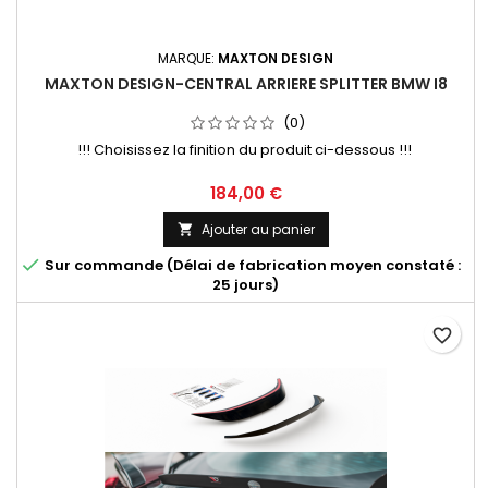
MARQUE:
MAXTON DESIGN
MAXTON DESIGN-CENTRAL ARRIERE SPLITTER BMW I8
(0)
!!! Choisissez la finition du produit ci-dessous !!!
Prix
184,00 €
Ajouter au panier


Sur commande (Délai de fabrication moyen constaté :
25 jours)
favorite_border