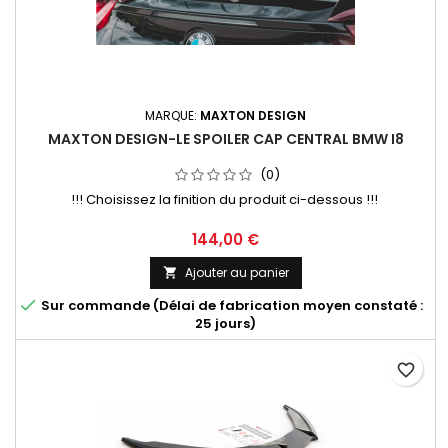
MARQUE:
MAXTON DESIGN
MAXTON DESIGN-LE SPOILER CAP CENTRAL BMW I8
(0)
!!! Choisissez la finition du produit ci-dessous !!!
Prix
144,00 €
Ajouter au panier


Sur commande (Délai de fabrication moyen constaté :
25 jours)
favorite_border