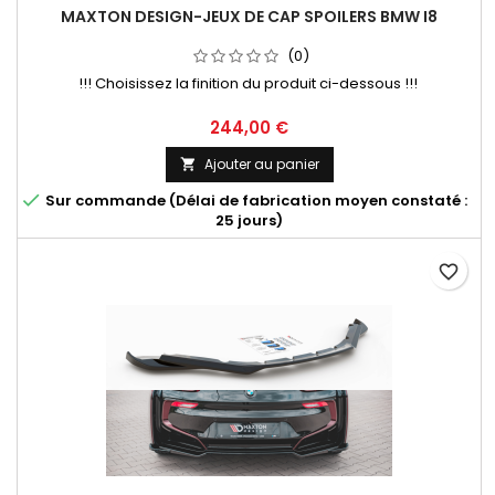
MAXTON DESIGN-JEUX DE CAP SPOILERS BMW I8
(0)
!!! Choisissez la finition du produit ci-dessous !!!
Prix
244,00 €
Ajouter au panier


Sur commande (Délai de fabrication moyen constaté :
25 jours)
favorite_border