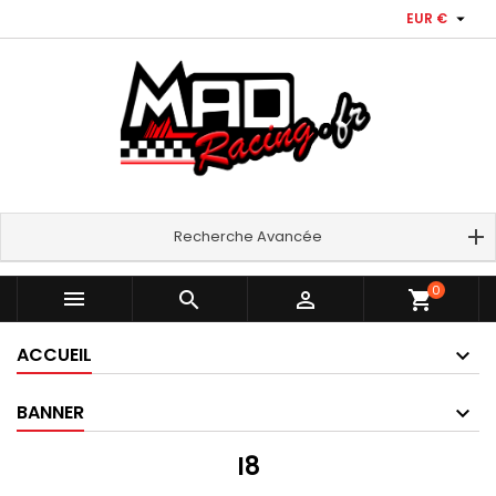

EUR €
Recherche Avancée
0



shopping_cart
ACCUEIL
BANNER
I8