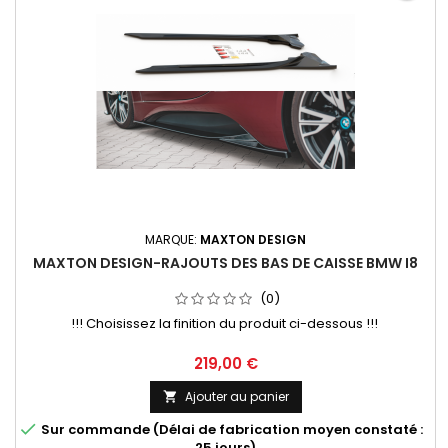
MARQUE:
MAXTON DESIGN
MAXTON DESIGN-RAJOUTS DES BAS DE CAISSE BMW I8
(0)
!!! Choisissez la finition du produit ci-dessous !!!
Prix
219,00 €
Ajouter au panier


Sur commande (Délai de fabrication moyen constaté :
25 jours)