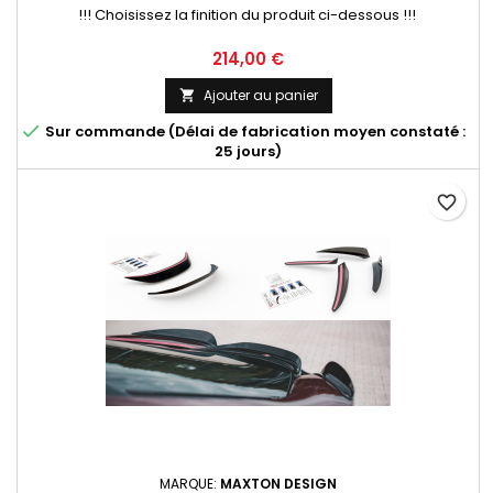
!!! Choisissez la finition du produit ci-dessous !!!
Prix
214,00 €
Ajouter au panier


Sur commande (Délai de fabrication moyen constaté :
25 jours)
favorite_border
MARQUE:
MAXTON DESIGN