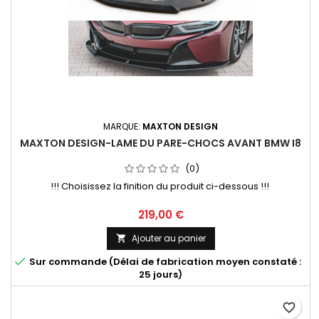
MARQUE:
MAXTON DESIGN
MAXTON DESIGN-LAME DU PARE-CHOCS AVANT BMW I8
(0)
!!! Choisissez la finition du produit ci-dessous !!!
Prix
219,00 €
Ajouter au panier


Sur commande (Délai de fabrication moyen constaté :
25 jours)
favorite_border