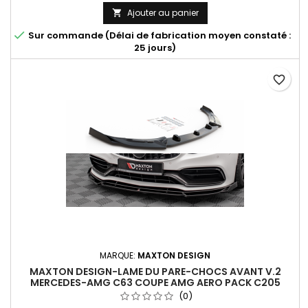
Ajouter au panier


Sur commande (Délai de fabrication moyen constaté :
25 jours)
favorite_border
MARQUE:
MAXTON DESIGN
MAXTON DESIGN-LAME DU PARE-CHOCS AVANT V.2
MERCEDES-AMG C63 COUPE AMG AERO PACK C205
FACELIFT
(0)