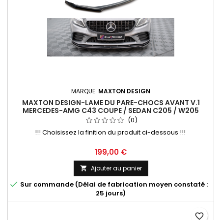
MARQUE:
MAXTON DESIGN
MAXTON DESIGN-LAME DU PARE-CHOCS AVANT V.1
MERCEDES-AMG C43 COUPE / SEDAN C205 / W205
FACELIFT
(0)
!!! Choisissez la finition du produit ci-dessous !!!
Prix
199,00 €
Ajouter au panier


Sur commande (Délai de fabrication moyen constaté :
25 jours)
favorite_border