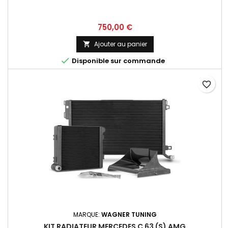
Prix
750,00 €
Ajouter au panier


Disponible sur commande
favorite_border
MARQUE:
WAGNER TUNING
KIT RADIATEUR MERCEDES C 63 (S) AMG