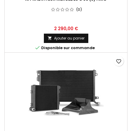
(0)
Prix
2 290,00 €
Ajouter au panier


Disponible sur commande
favorite_border