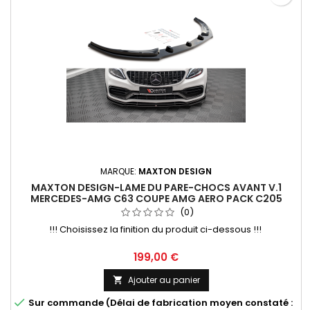
MARQUE:
MAXTON DESIGN
MAXTON DESIGN-LAME DU PARE-CHOCS AVANT V.1
MERCEDES-AMG C63 COUPE AMG AERO PACK C205
FACELIFT
(0)
!!! Choisissez la finition du produit ci-dessous !!!
Prix
199,00 €
Ajouter au panier


Sur commande (Délai de fabrication moyen constaté :