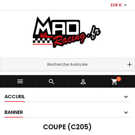

EUR €
Recherche Avancée
0



shopping_cart
ACCUEIL
BANNER
COUPE (C205)