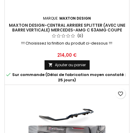
MARQUE:
MAXTON DESIGN
MAXTON DESIGN-CENTRAL ARRIERE SPLITTER (AVEC UNE
BARRE VERTICALE) MERCEDES-AMG C 63AMG COUPE
AMG AERO PACK C205 FACELIFT
(0)
!!! Choisissez la finition du produit ci-dessous !!!
Prix
214,00 €
Ajouter au panier


Sur commande (Délai de fabrication moyen constaté :
25 jours)
favorite_border