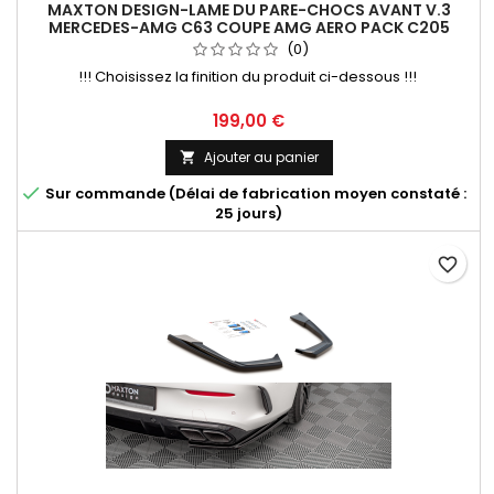
MAXTON DESIGN-LAME DU PARE-CHOCS AVANT V.3
MERCEDES-AMG C63 COUPE AMG AERO PACK C205
FACELIFT
(0)
!!! Choisissez la finition du produit ci-dessous !!!
Prix
199,00 €
Ajouter au panier


Sur commande (Délai de fabrication moyen constaté :
25 jours)
favorite_border