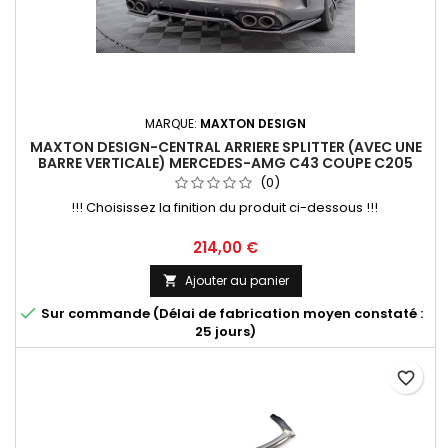
MARQUE:
MAXTON DESIGN
MAXTON DESIGN-CENTRAL ARRIERE SPLITTER (AVEC UNE
BARRE VERTICALE) MERCEDES-AMG C43 COUPE C205
FACELIFT
(0)
!!! Choisissez la finition du produit ci-dessous !!!
Prix
214,00 €
Ajouter au panier


Sur commande (Délai de fabrication moyen constaté :
25 jours)
favorite_border