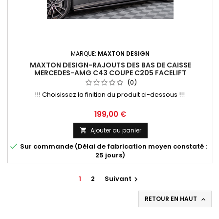
MARQUE:
MAXTON DESIGN
MAXTON DESIGN-RAJOUTS DES BAS DE CAISSE
MERCEDES-AMG C43 COUPE C205 FACELIFT
(0)
!!! Choisissez la finition du produit ci-dessous !!!
Prix
199,00 €
Ajouter au panier


Sur commande (Délai de fabrication moyen constaté :
25 jours)
1
2
Suivant

RETOUR EN HAUT
