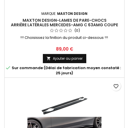
MARQUE:
MAXTON DESIGN
MAXTON DESIGN-LAMES DE PARE-CHOCS
ARRIÈRE LATÉRALES MERCEDES-AMG C 63AMG COUPE
C205 FACELIFT
(0)
!!! Choisissez la finition du produit ci-dessous !!!
Prix
89,00 €
Ajouter au panier


Sur commande (Délai de fabrication moyen constaté :
25 jours)
favorite_border