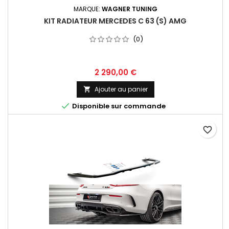
MARQUE:
WAGNER TUNING
KIT RADIATEUR MERCEDES C 63 (S) AMG
(0)
Prix
2 290,00 €
Ajouter au panier


Disponible sur commande
favorite_border