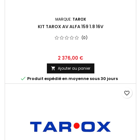
MARQUE:
TAROX
KIT TAROX AV ALFA 159 1.8 16V
(0)
Prix
2 376,00 €
Ajouter au panier


Produit expédié en moyenne sous 30 jours
favorite_border