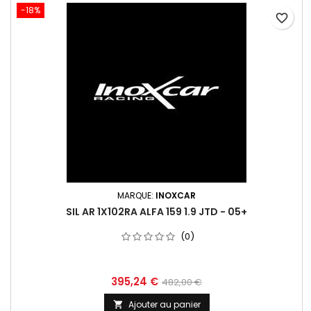
-18%
favorite_border
MARQUE:
INOXCAR
SIL AR 1X102RA ALFA 159 1.9 JTD - 05+
(0)
Prix
Prix
395,24 €
482,00 €
de
Ajouter au panier
