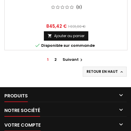
(0)
Prix
Prix
845,42 €
1 031,00 €
de
Ajouter au panier

base

Disponible sur commande
1
2
Suivant

RETOUR EN HAUT


PRODUITS

NOTRE SOCIÉTÉ

VOTRE COMPTE