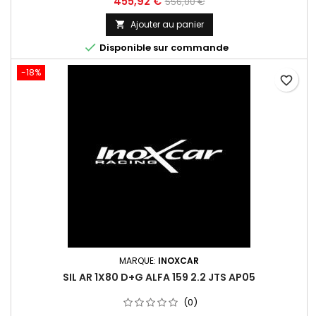
Prix
Prix
455,92 €
556,00 €
de
Ajouter au panier

base

Disponible sur commande
-18%
favorite_border
MARQUE:
INOXCAR
SIL AR 1X80 D+G ALFA 159 2.2 JTS AP05
(0)