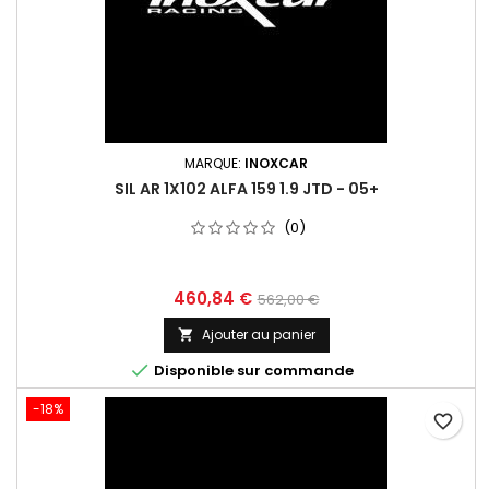
MARQUE:
INOXCAR
SIL AR 1X102 ALFA 159 1.9 JTD - 05+
(0)
Prix
Prix
460,84 €
562,00 €
de
Ajouter au panier

base

Disponible sur commande
-18%
favorite_border