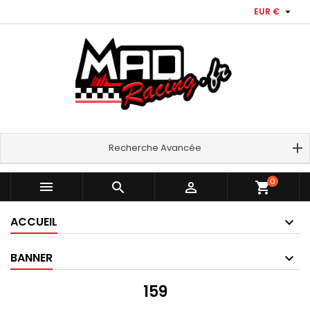

EUR €
Recherche Avancée
0



shopping_cart
ACCUEIL
BANNER
159