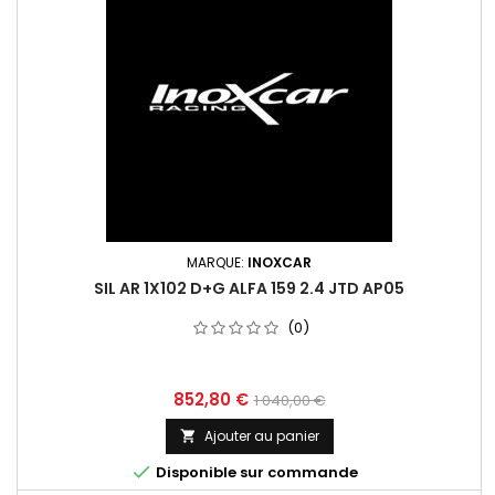
MARQUE:
INOXCAR
SIL AR 1X102 D+G ALFA 159 2.4 JTD AP05
(0)
Prix
Prix
852,80 €
1 040,00 €
de
Ajouter au panier

base

Disponible sur commande