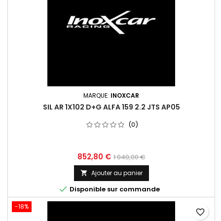
MARQUE:
INOXCAR
SIL AR 1X102 D+G ALFA 159 2.2 JTS AP05
(0)
Prix
Prix
852,80 €
1 040,00 €
de
Ajouter au panier

base

Disponible sur commande
-18%
favorite_border