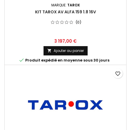
MARQUE:
TAROX
KIT TAROX AV ALFA 159 1.8 16V
(0)
Prix
3 197,00 €
Ajouter au panier


Produit expédié en moyenne sous 30 jours
favorite_border