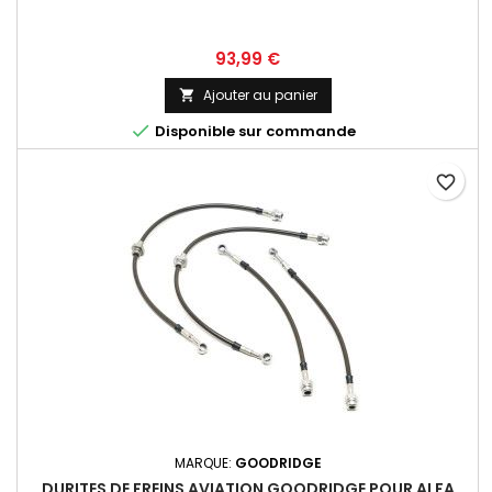
Prix
93,99 €
Ajouter au panier


Disponible sur commande
favorite_border
MARQUE:
GOODRIDGE
DURITES DE FREINS AVIATION GOODRIDGE POUR ALFA