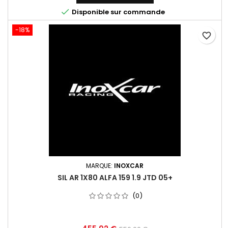
base

Disponible sur commande
-18%
favorite_border
MARQUE:
INOXCAR
SIL AR 1X80 ALFA 159 1.9 JTD 05+
(0)