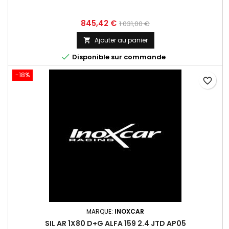
Prix
Prix
845,42 €
1 031,00 €
de
Ajouter au panier

base

Disponible sur commande
-18%
favorite_border
MARQUE:
INOXCAR
SIL AR 1X80 D+G ALFA 159 2.4 JTD AP05