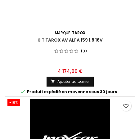
MARQUE:
TAROX
KIT TAROX AV ALFA 159 1.8 16V
(0)
Prix
4 174,00 €
Ajouter au panier


Produit expédié en moyenne sous 30 jours
-18%
favorite_border