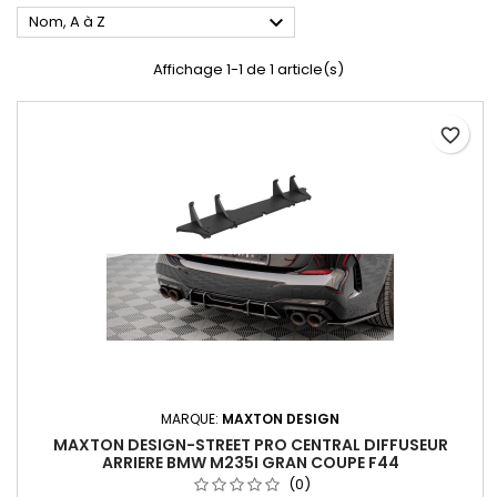

Nom, A à Z
Affichage 1-1 de 1 article(s)
favorite_border
MARQUE:
MAXTON DESIGN
MAXTON DESIGN-STREET PRO CENTRAL DIFFUSEUR
ARRIERE BMW M235I GRAN COUPE F44
(0)