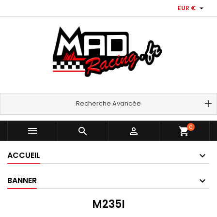

EUR €
Recherche Avancée
0



shopping_cart
ACCUEIL
BANNER
M235I