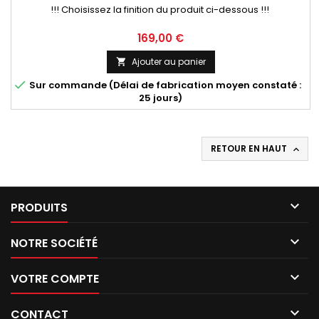
!!! Choisissez la finition du produit ci-dessous !!!
Prix
169,00 €
Ajouter au panier


Sur commande (Délai de fabrication moyen constaté :
25 jours)
RETOUR EN HAUT


PRODUITS

NOTRE SOCIÉTÉ

VOTRE COMPTE

CONTACT