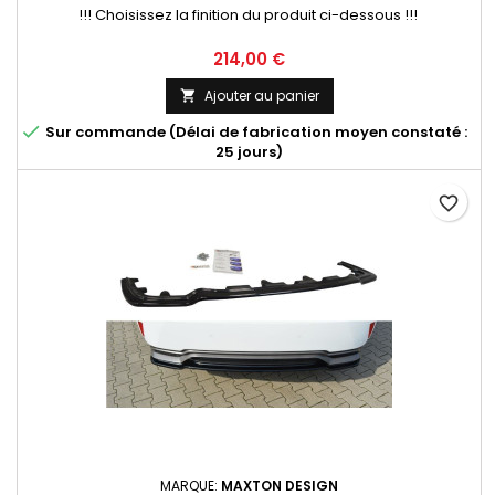
!!! Choisissez la finition du produit ci-dessous !!!
Prix
214,00 €
Ajouter au panier


Sur commande (Délai de fabrication moyen constaté :
25 jours)
favorite_border
MARQUE:
MAXTON DESIGN