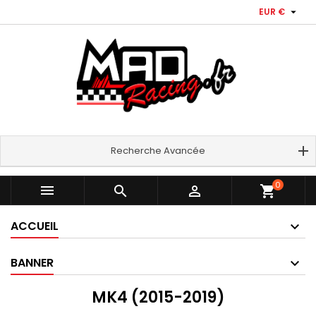

EUR €
Recherche Avancée
0



shopping_cart
ACCUEIL
BANNER
MK4 (2015-2019)