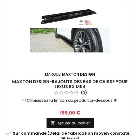
MARQUE:
MAXTON DESIGN
MAXTON DESIGN-RAJOUTS DES BAS DE CAISSE POUR
LEXUS RX MK4
(0)
!!! Choisissez la finition du produit ci-dessous !!!
Prix
199,00 €
Ajouter au panier


Sur commande (Délai de fabrication moyen constaté :
25 jours)