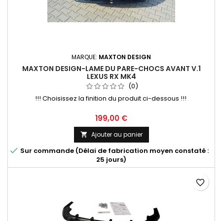
MARQUE:
MAXTON DESIGN
MAXTON DESIGN-LAME DU PARE-CHOCS AVANT V.1
LEXUS RX MK4
(0)
!!! Choisissez la finition du produit ci-dessous !!!
Prix
199,00 €
Ajouter au panier


Sur commande (Délai de fabrication moyen constaté :
25 jours)
favorite_border