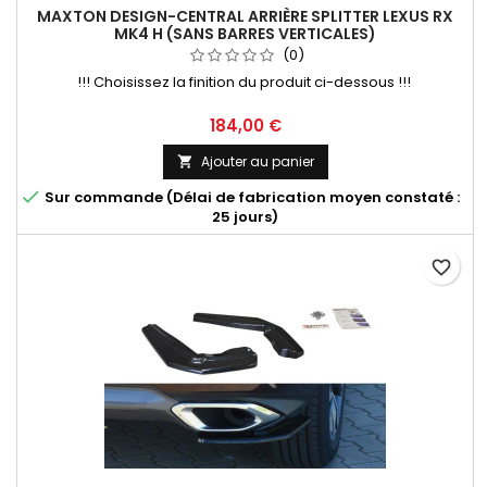
MAXTON DESIGN-CENTRAL ARRIÈRE SPLITTER LEXUS RX
MK4 H (SANS BARRES VERTICALES)
(0)
!!! Choisissez la finition du produit ci-dessous !!!
Prix
184,00 €
Ajouter au panier


Sur commande (Délai de fabrication moyen constaté :
25 jours)
favorite_border