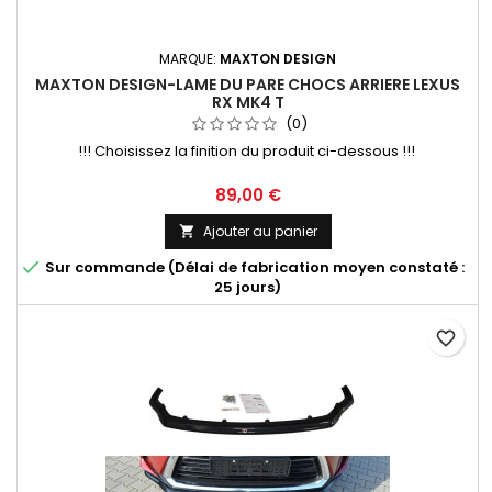
MARQUE:
MAXTON DESIGN
MAXTON DESIGN-LAME DU PARE CHOCS ARRIERE LEXUS
RX MK4 T
(0)
!!! Choisissez la finition du produit ci-dessous !!!
Prix
89,00 €
Ajouter au panier


Sur commande (Délai de fabrication moyen constaté :
25 jours)
favorite_border