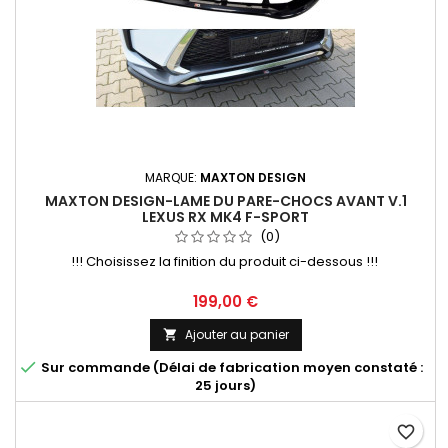
MARQUE:
MAXTON DESIGN
MAXTON DESIGN-LAME DU PARE-CHOCS AVANT V.1
LEXUS RX MK4 F-SPORT
(0)
!!! Choisissez la finition du produit ci-dessous !!!
Prix
199,00 €
Ajouter au panier


Sur commande (Délai de fabrication moyen constaté :
25 jours)
favorite_border