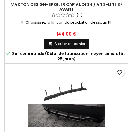
MAXTON DESIGN-SPOILER CAP AUDI S4 / A4 S-LINE B7
AVANT
(0)
!!! Choisissez la finition du produit ci-dessous !!!
Prix
144,00 €
Ajouter au panier


Sur commande (Délai de fabrication moyen constaté :
25 jours)
favorite_border