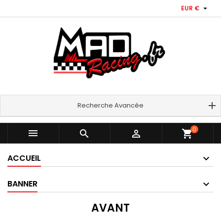

EUR €
Recherche Avancée
0



shopping_cart
ACCUEIL
BANNER
AVANT