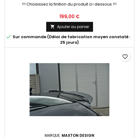
!!! Choisissez la finition du produit ci-dessous !!!
Prix
199,00 €
Ajouter au panier


Sur commande (Délai de fabrication moyen constaté :
25 jours)
favorite_border
MARQUE:
MAXTON DESIGN