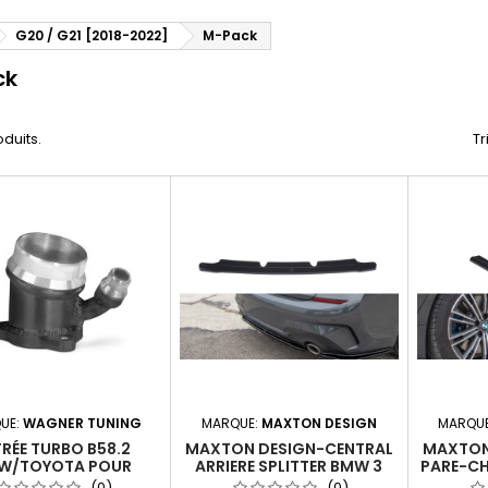
G20 / G21 [2018-2022]
M-Pack
ck
roduits.
Tr
UE:
WAGNER TUNING
MARQUE:
MAXTON DESIGN
MARQU
TRÉE TURBO B58.2
MAXTON DESIGN-CENTRAL
MAXTON
W/TOYOTA POUR
ARRIERE SPLITTER BMW 3
PARE-CH
RGEUR HYBRIDE LM
G20 M-PACK
3 
(0)
(0)