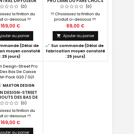
NTRAL DIFFUSEUR
PRO LAME DU PARE CHOCS
 BMW 3 M340 G20 /
ARRIERE V.1 BMW M340I G20
(0)
(0)
G21
/ G21
sissez la finition du
!!! Choisissez la finition du
it ci-dessous !!!
produit ci-dessous !!!
Prix
Prix
169,00 €
69,00 €
jouter au panier
Ajouter au panier


mmande (Délai de
Sur commande (Délai de
ion moyen constaté
fabrication moyen constaté
: 25 jours)
: 25 jours)
E:
MAXTON DESIGN
 DESIGN-STREET
JOUTS DES BAS DE
BMW 3 M-PACK G20
(0)
/ G21
sissez la finition du
it ci-dessous !!!
Prix
169,00 €
jouter au panier