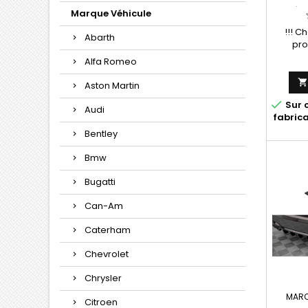
ARRIÈR
Marque Véhicule
3 G
!!! Ch
Abarth
pro
Alfa Romeo
Aston Martin

Sur 
Audi
fabric
Bentley
Bmw
Bugatti
Can-Am
Caterham
Chevrolet
Chrysler
MARQ
Citroen