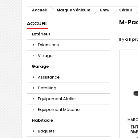
Accueil
Marque Véhicule
Bmw
Série 3
M-Pa
ACCUEIL
Extérieur
Il y a 11 p
Extensions
Vitrage
Garage
Assistance
Detailling
Equipement Atelier
Equipement Mécano
MARQ
Habitacle
EN
Baquets
BM
CHA