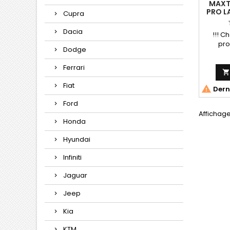
MAXT
PRO L
Cupra
ARRIE
M-
Dacia
!!! Ch
pro
Dodge
Ferrari
Fiat

Derni
Ford
Affichage 
Honda
Hyundai
Infiniti
Jaguar
Jeep
Kia
KTM