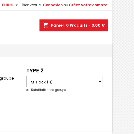

EUR €
Bienvenue,
Connexion
ou
Créez votre compte
shopping_cart
Panier:
0
Produits - 0,00 €
TYPE 2
 groupe
Réinitialiser ce groupe