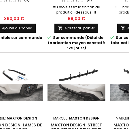
!!! Choisissez la finition du
!!! Choi
produit ci-dessous !!!
produ
Prix
Prix
360,00 €
89,00 €
Ajouter au panier
Ajouter au panier
A





onible sur commande
Sur commande (Délai de
Sur co
fabrication moyen constaté
fabricat
: 25 jours)
UE:
MAXTON DESIGN
MARQUE:
MAXTON DESIGN
MARQU
N DESIGN-LAMES DE
MAXTON DESIGN-STREET
MAXTON