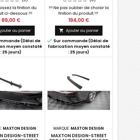
G20 / G21
sissez la finition du
!!! Ne pas oublier de choisir la
it ci-dessous !!!
finition du produit !!!
Prix
Prix
89,00 €
194,00 €
jouter au panier
Ajouter au panier


mmande (Délai de
Sur commande (Délai de
ion moyen constaté
fabrication moyen constaté
: 25 jours)
: 25 jours)
E:
MAXTON DESIGN
MARQUE:
MAXTON DESIGN
 DESIGN-STREET
MAXTON DESIGN-STREET