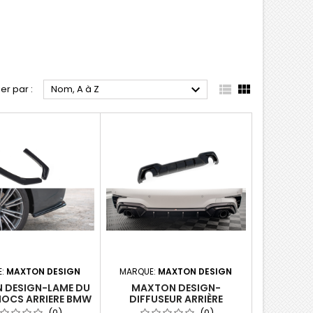



ier par :
Nom, A à Z
E:
MAXTON DESIGN
MARQUE:
MAXTON DESIGN
 DESIGN-LAME DU
MAXTON DESIGN-
OCS ARRIERE BMW
DIFFUSEUR ARRIÈRE
G20 M-PACK
COMPLET BMW 3 M-PACK
(0)
(0)