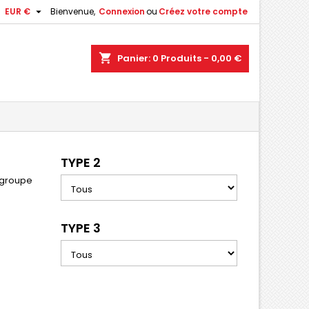

EUR €
Bienvenue,
Connexion
ou
Créez votre compte
shopping_cart
Panier:
0
Produits - 0,00 €
TYPE 2
 groupe
TYPE 3