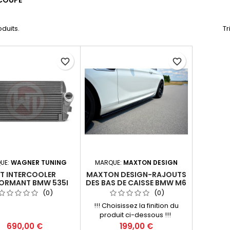
COUPE
oduits.
Tr
favorite_border
favorite_border
UE:
WAGNER TUNING
MARQUE:
MAXTON DESIGN
IT INTERCOOLER
MAXTON DESIGN-RAJOUTS
ORMANT BMW 535I
DES BAS DE CAISSE BMW M6
/ 6 M-PACK COUPE /
(0)
(0)
CABRIOLET F06 / F13 / F12
!!! Choisissez la finition du
produit ci-dessous !!!
Prix
Prix
690,00 €
199,00 €