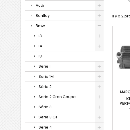
Audi
Bentley
Il y a 2 pr
Bmw
i3
i4
i8
Série 1
Serie 1M
Série 2
MARQ
Serie 2 Gran Coupe
K
PERF
Série 3
Serie 3 GT
Série 4