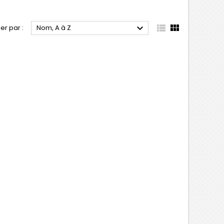



ier par :
Nom, A à Z