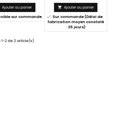
Ajouter au panier
Ajouter au panier



onible sur commande
Sur commande (Délai de
fabrication moyen constaté
: 25 jours)
 1-2 de 2 article(s)