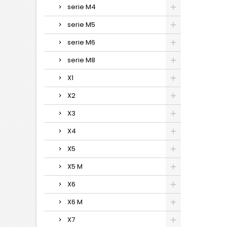
serie M4
serie M5
serie M6
serie M8
X1
X2
X3
X4
X5
X5 M
X6
X6 M
X7