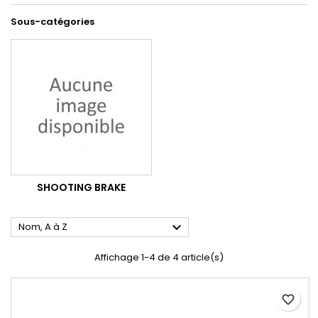
Sous-catégories
SHOOTING BRAKE

Nom, A à Z
Affichage 1-4 de 4 article(s)
favorite_border