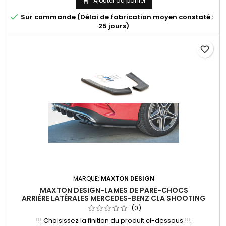
Ajouter au panier


Sur commande (Délai de fabrication moyen constaté :
25 jours)
favorite_border
MARQUE:
MAXTON DESIGN
MAXTON DESIGN-LAMES DE PARE-CHOCS
ARRIÈRE LATÉRALES MERCEDES-BENZ CLA SHOOTING
BRAKE AMG-LINE X118
(0)
!!! Choisissez la finition du produit ci-dessous !!!