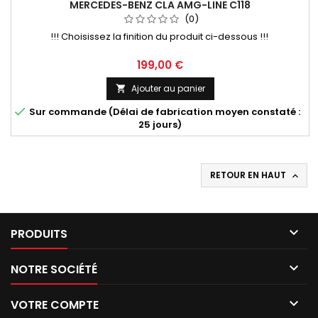
MERCEDES-BENZ CLA AMG-LINE C118
(0)
!!! Choisissez la finition du produit ci-dessous !!!
Prix
199,00 €
Ajouter au panier


Sur commande (Délai de fabrication moyen constaté :
25 jours)
RETOUR EN HAUT


PRODUITS

NOTRE SOCIÉTÉ

VOTRE COMPTE