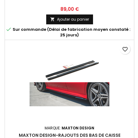
Prix
89,00 €
Ajouter au panier


Sur commande (Délai de fabrication moyen constaté :
25 jours)
favorite_border
MARQUE:
MAXTON DESIGN
MAXTON DESIGN-RAJOUTS DES BAS DE CAISSE