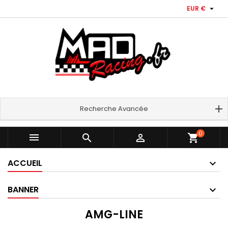

EUR €
Recherche Avancée
0



shopping_cart
ACCUEIL
BANNER
AMG-LINE