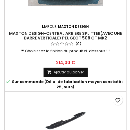
MARQUE:
MAXTON DESIGN
MAXTON DESIGN-CENTRAL ARRIERE SPLITTER(AVEC UNE
BARRE VERTICALE) PEUGEOT 508 GT MK2
(0)
!!! Choisissez la finition du produit ci-dessous !!!
Prix
214,00 €
Ajouter au panier


Sur commande (Délai de fabrication moyen constaté :
25 jours)
favorite_border