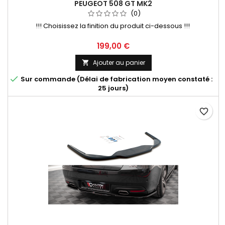
PEUGEOT 508 GT MK2
(0)
!!! Choisissez la finition du produit ci-dessous !!!
Prix
199,00 €
Ajouter au panier


Sur commande (Délai de fabrication moyen constaté :
25 jours)
favorite_border