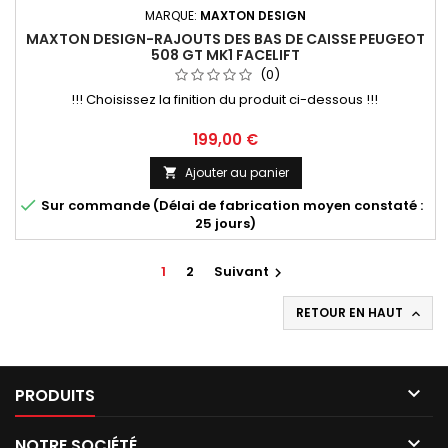
MARQUE:
MAXTON DESIGN
MAXTON DESIGN-RAJOUTS DES BAS DE CAISSE PEUGEOT
508 GT MK1 FACELIFT
(0)
!!! Choisissez la finition du produit ci-dessous !!!
Prix
199,00 €
Ajouter au panier


Sur commande (Délai de fabrication moyen constaté :
25 jours)
1
2
Suivant

RETOUR EN HAUT


PRODUITS

NOTRE SOCIÉTÉ