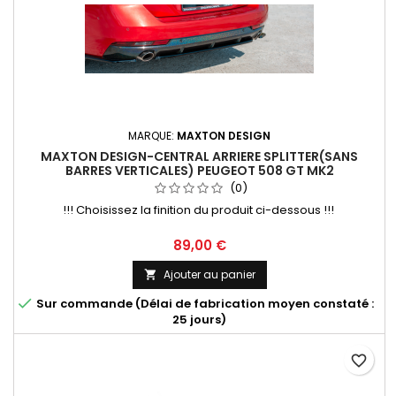
MARQUE:
MAXTON DESIGN
MAXTON DESIGN-CENTRAL ARRIERE SPLITTER(SANS
BARRES VERTICALES) PEUGEOT 508 GT MK2
(0)
!!! Choisissez la finition du produit ci-dessous !!!
Prix
89,00 €
Ajouter au panier


Sur commande (Délai de fabrication moyen constaté :
25 jours)
favorite_border