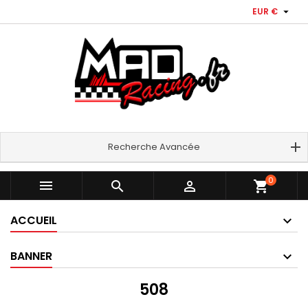

EUR €
Recherche Avancée
0



shopping_cart
ACCUEIL
BANNER
508