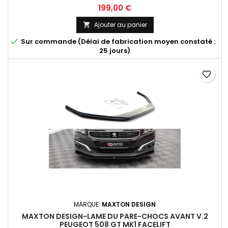
Prix
199,00 €
Ajouter au panier


Sur commande (Délai de fabrication moyen constaté :
25 jours)
favorite_border
MARQUE:
MAXTON DESIGN
MAXTON DESIGN-LAME DU PARE-CHOCS AVANT V.2
PEUGEOT 508 GT MK1 FACELIFT