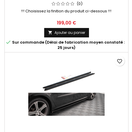
(0)
!!! Choisissez la finition du produit ci-dessous !!!
Prix
199,00 €
Ajouter au panier


Sur commande (Délai de fabrication moyen constaté :
25 jours)
favorite_border