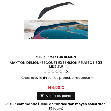
MARQUE:
MAXTON DESIGN
MAXTON DESIGN-BECQUET EXTENSION PEUGEOT 508
MK2 SW
(0)
!!! Choisissez la finition du produit ci-dessous !!!
Prix
144,00 €
Ajouter au panier


Sur commande (Délai de fabrication moyen constaté :
25 jours)