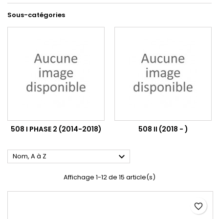
Sous-catégories
508 I PHASE 2 (2014-2018)
508 II (2018 - )

Nom, A à Z
Affichage 1-12 de 15 article(s)
favorite_border