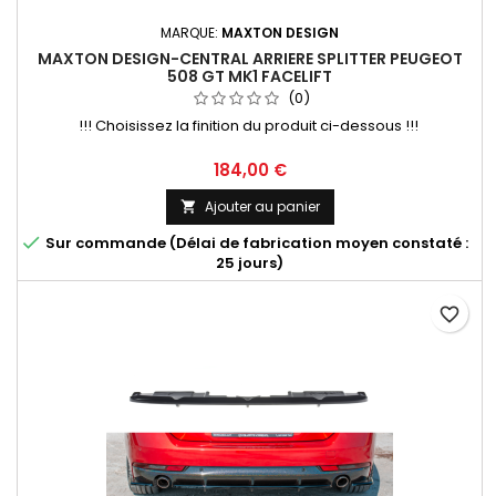
MARQUE:
MAXTON DESIGN
MAXTON DESIGN-CENTRAL ARRIERE SPLITTER PEUGEOT
508 GT MK1 FACELIFT
(0)
!!! Choisissez la finition du produit ci-dessous !!!
Prix
184,00 €
Ajouter au panier


Sur commande (Délai de fabrication moyen constaté :
25 jours)
favorite_border