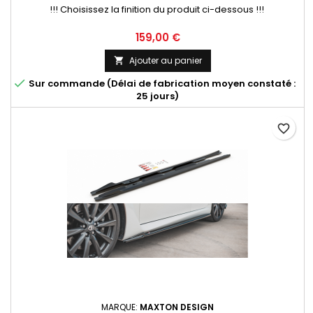
!!! Choisissez la finition du produit ci-dessous !!!
Prix
159,00 €
Ajouter au panier


Sur commande (Délai de fabrication moyen constaté :
25 jours)
favorite_border
MARQUE:
MAXTON DESIGN