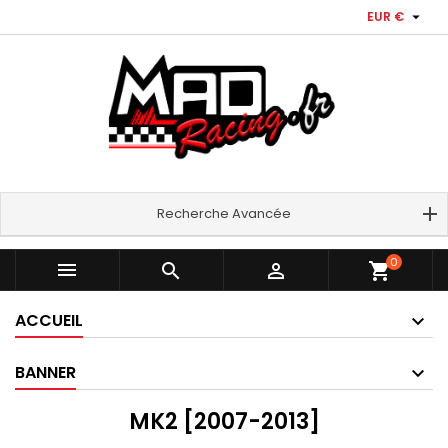

EUR €
Recherche Avancée
0



shopping_cart
ACCUEIL
BANNER
MK2 [2007-2013]