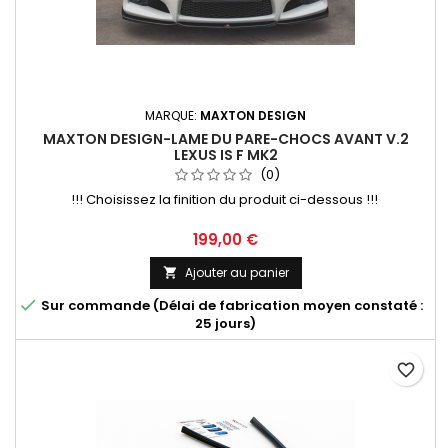
MARQUE:
MAXTON DESIGN
MAXTON DESIGN-LAME DU PARE-CHOCS AVANT V.2
LEXUS IS F MK2
(0)
!!! Choisissez la finition du produit ci-dessous !!!
Prix
199,00 €
Ajouter au panier


Sur commande (Délai de fabrication moyen constaté :
25 jours)
favorite_border