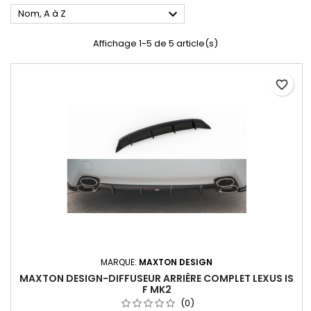

Nom, A à Z
Affichage 1-5 de 5 article(s)
favorite_border
MARQUE:
MAXTON DESIGN
MAXTON DESIGN-DIFFUSEUR ARRIÈRE COMPLET LEXUS IS
F MK2
(0)