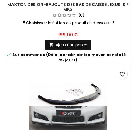
MAXTON DESIGN-RAJOUTS DES BAS DE CAISSE LEXUS IS F
MK2
(0)
!!! Choisissez la finition du produit ci-dessous !!!
Prix
199,00 €
Ajouter au panier


Sur commande (Délai de fabrication moyen constaté :
25 jours)
favorite_border