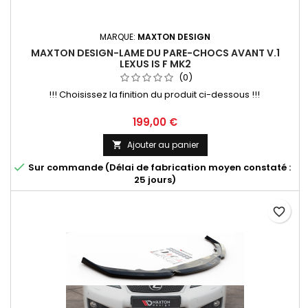
MARQUE:
MAXTON DESIGN
MAXTON DESIGN-LAME DU PARE-CHOCS AVANT V.1
LEXUS IS F MK2
(0)
!!! Choisissez la finition du produit ci-dessous !!!
Prix
199,00 €
Ajouter au panier


Sur commande (Délai de fabrication moyen constaté :
25 jours)
favorite_border