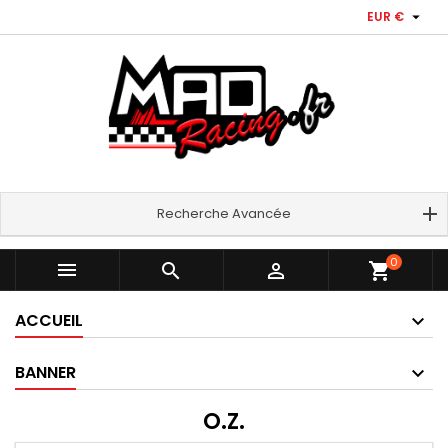

EUR €
Recherche Avancée
0



shopping_cart
ACCUEIL
BANNER
O.Z.