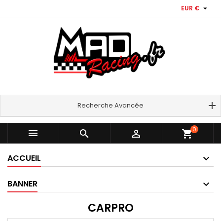

EUR €
Recherche Avancée
0



shopping_cart
ACCUEIL
BANNER
CARPRO