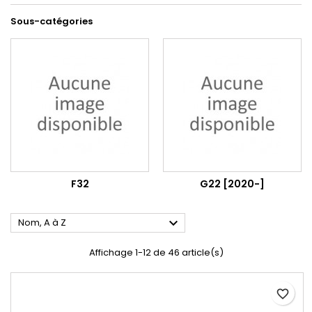
Sous-catégories
F32
G22 [2020-]

Nom, A à Z
Affichage 1-12 de 46 article(s)
favorite_border