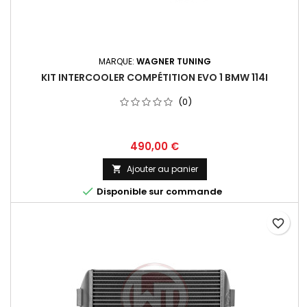
MARQUE:
WAGNER TUNING
KIT INTERCOOLER COMPÉTITION EVO 1 BMW 114I
(0)
Prix
490,00 €
Ajouter au panier


Disponible sur commande
favorite_border