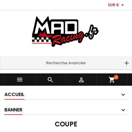

EUR €
Recherche Avancée
0



shopping_cart
ACCUEIL
BANNER
COUPE