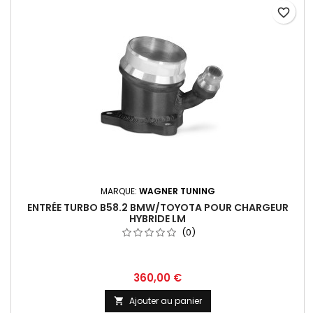
favorite_border
MARQUE:
WAGNER TUNING
ENTRÉE TURBO B58.2 BMW/TOYOTA POUR CHARGEUR
HYBRIDE LM
(0)
Prix
360,00 €
Ajouter au panier
