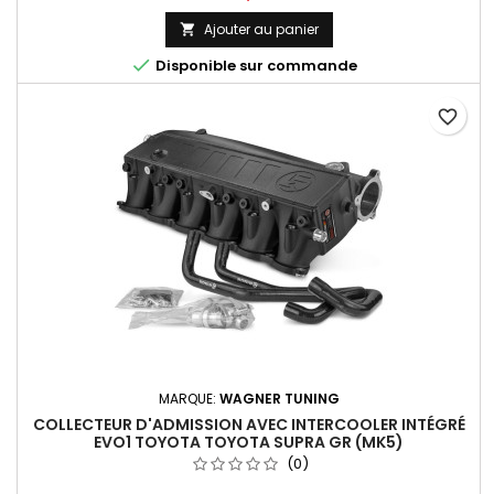
Ajouter au panier


Disponible sur commande
favorite_border
MARQUE:
WAGNER TUNING
COLLECTEUR D'ADMISSION AVEC INTERCOOLER INTÉGRÉ
EVO1 TOYOTA TOYOTA SUPRA GR (MK5)
(0)