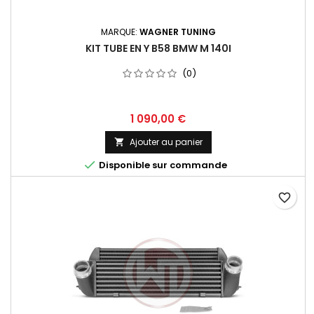
MARQUE:
WAGNER TUNING
KIT TUBE EN Y B58 BMW M 140I
(0)
Prix
1 090,00 €
Ajouter au panier


Disponible sur commande
favorite_border