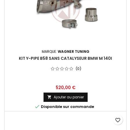
MARQUE:
WAGNER TUNING
KIT Y-PIPE B58 SANS CATALYSEUR BMW M 140I
(0)
Prix
520,00 €
Ajouter au panier


Disponible sur commande
favorite_border