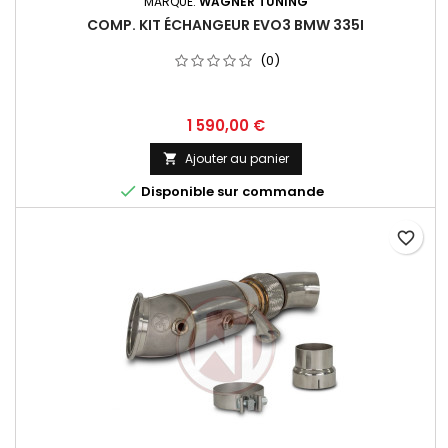
MARQUE:
WAGNER TUNING
COMP. KIT ÉCHANGEUR EVO3 BMW 335I
(0)
Prix
1 590,00 €
Ajouter au panier


Disponible sur commande
favorite_border