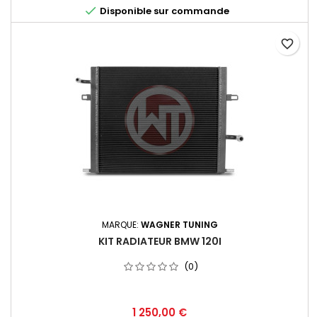

Disponible sur commande
favorite_border
MARQUE:
WAGNER TUNING
KIT RADIATEUR BMW 120I
(0)
Prix
1 250,00 €