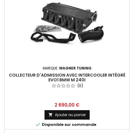
MARQUE:
WAGNER TUNING
COLLECTEUR D'ADMISSION AVEC INTERCOOLER INTÉGRÉ
EVO1 BMW M 240I
(0)
Prix
2 690,00 €
Ajouter au panier


Disponible sur commande