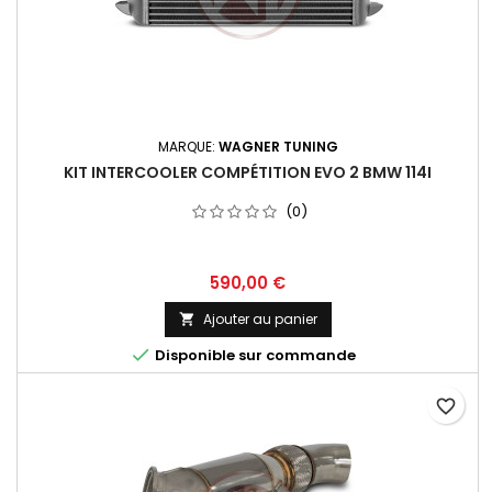
MARQUE:
WAGNER TUNING
KIT INTERCOOLER COMPÉTITION EVO 2 BMW 114I
(0)
Prix
590,00 €
Ajouter au panier


Disponible sur commande
favorite_border