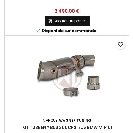
Prix
2 490,00 €
Ajouter au panier


Disponible sur commande
favorite_border
MARQUE:
WAGNER TUNING
KIT TUBE EN Y B58 200CPSI EU6 BMW M 140I