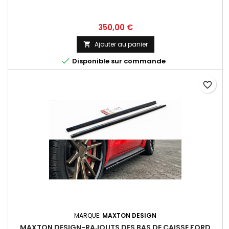
Prix
350,00 €
Ajouter au panier


Disponible sur commande
favorite_border
MARQUE:
MAXTON DESIGN
MAXTON DESIGN-RAJOUTS DES BAS DE CAISSE FORD