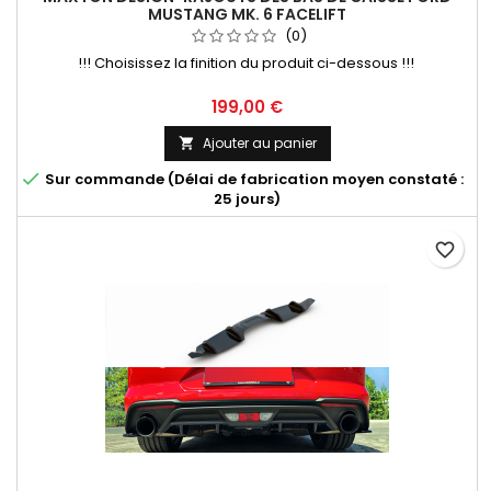
MUSTANG MK. 6 FACELIFT
(0)
!!! Choisissez la finition du produit ci-dessous !!!
Prix
199,00 €
Ajouter au panier


Sur commande (Délai de fabrication moyen constaté :
25 jours)
favorite_border