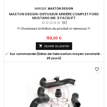
MARQUE:
MAXTON DESIGN
MAXTON DESIGN-DIFFUSEUR ARRIÈRE COMPLET FORD
MUSTANG MK. 6 FACELIFT
(0)
!!! Choisissez la finition du produit ci-dessous !!!
Prix
159,00 €
Ajouter au panier


Sur commande (Délai de fabrication moyen constaté :
25 jours)
favorite_border