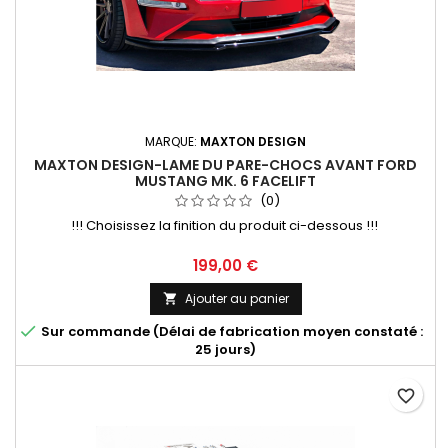
MARQUE:
MAXTON DESIGN
MAXTON DESIGN-LAME DU PARE-CHOCS AVANT FORD
MUSTANG MK. 6 FACELIFT
(0)
!!! Choisissez la finition du produit ci-dessous !!!
Prix
199,00 €
Ajouter au panier


Sur commande (Délai de fabrication moyen constaté :
25 jours)
favorite_border