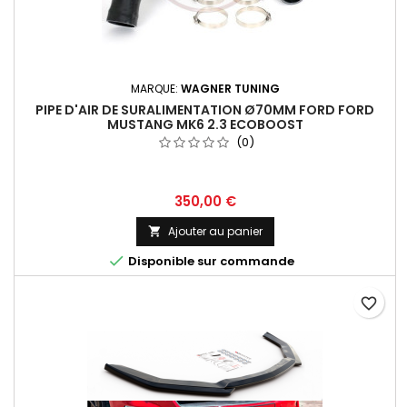
MARQUE:
WAGNER TUNING
PIPE D'AIR DE SURALIMENTATION Ø70MM FORD FORD
MUSTANG MK6 2.3 ECOBOOST
(0)
Prix
350,00 €
Ajouter au panier


Disponible sur commande
favorite_border