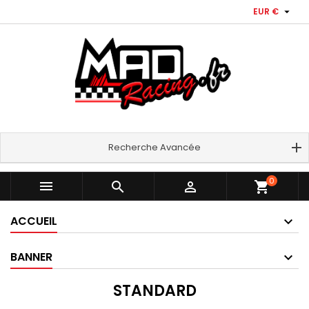

EUR €
Recherche Avancée
0



shopping_cart
ACCUEIL
BANNER
STANDARD