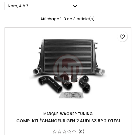

Nom, A à Z
Affichage 1-3 de 3 article(s)
favorite_border
MARQUE:
WAGNER TUNING
COMP. KIT ÉCHANGEUR GEN.2 AUDI S3 8P 2.0TFSI
(0)