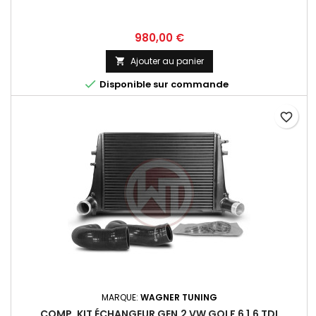
Prix
980,00 €
Ajouter au panier


Disponible sur commande
favorite_border
MARQUE:
WAGNER TUNING
COMP. KIT ÉCHANGEUR GEN.2 VW GOLF 6 1.6 TDI