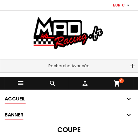

EUR €
Recherche Avancée
0



shopping_cart
ACCUEIL
BANNER
COUPE