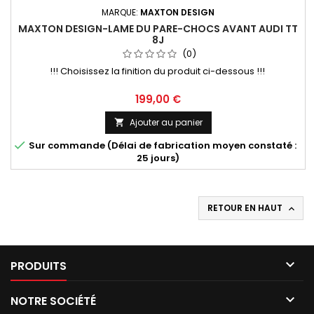
MARQUE:
MAXTON DESIGN
MAXTON DESIGN-LAME DU PARE-CHOCS AVANT AUDI TT
8J
(0)
!!! Choisissez la finition du produit ci-dessous !!!
Prix
199,00 €
Ajouter au panier


Sur commande (Délai de fabrication moyen constaté :
25 jours)
RETOUR EN HAUT


PRODUITS

NOTRE SOCIÉTÉ