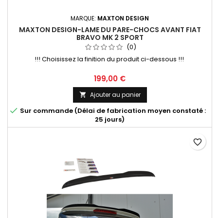
MARQUE:
MAXTON DESIGN
MAXTON DESIGN-LAME DU PARE-CHOCS AVANT FIAT
BRAVO MK 2 SPORT
(0)
!!! Choisissez la finition du produit ci-dessous !!!
Prix
199,00 €
Ajouter au panier


Sur commande (Délai de fabrication moyen constaté :
25 jours)
favorite_border