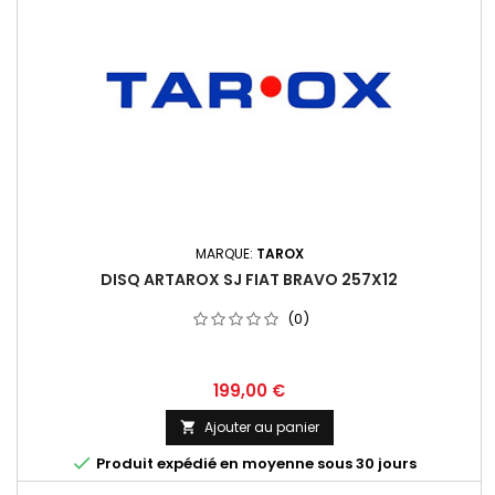
MARQUE:
TAROX
DISQ ARTAROX SJ FIAT BRAVO 257X12
(0)
Prix
199,00 €
Ajouter au panier


Produit expédié en moyenne sous 30 jours