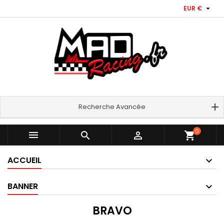

EUR €
Recherche Avancée
0



shopping_cart
ACCUEIL
BANNER
BRAVO