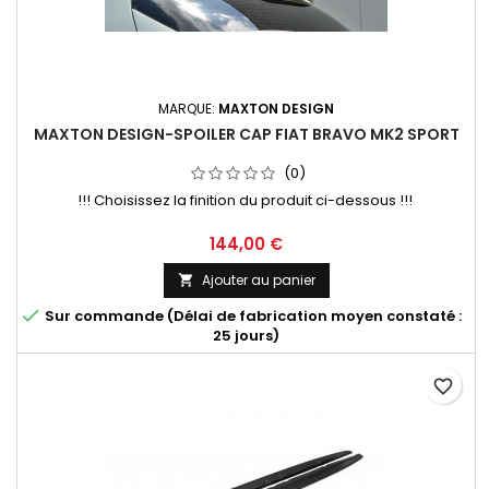
MARQUE:
MAXTON DESIGN
MAXTON DESIGN-SPOILER CAP FIAT BRAVO MK2 SPORT
(0)
!!! Choisissez la finition du produit ci-dessous !!!
Prix
144,00 €
Ajouter au panier


Sur commande (Délai de fabrication moyen constaté :
25 jours)
favorite_border