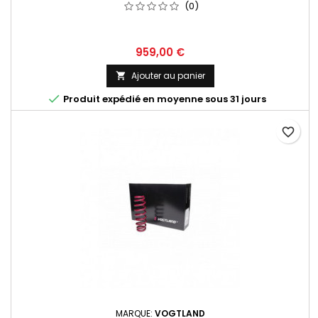
(0)
Prix
959,00 €
Ajouter au panier


Produit expédié en moyenne sous 31 jours
favorite_border
MARQUE:
VOGTLAND