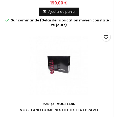
Prix
199,00 €
Ajouter au panier


Sur commande (Délai de fabrication moyen constaté :
25 jours)
favorite_border
MARQUE:
VOGTLAND
VOGTLAND COMBINÉS FILETÉS FIAT BRAVO