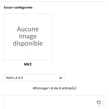
Sous-catégories
MK2

Nom, A à Z
Affichage 1-8 de 8 article(s)
favorite_border