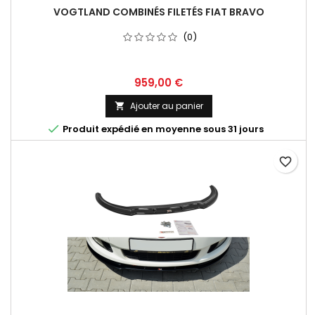
VOGTLAND COMBINÉS FILETÉS FIAT BRAVO
(0)
Prix
959,00 €
Ajouter au panier


Produit expédié en moyenne sous 31 jours
favorite_border