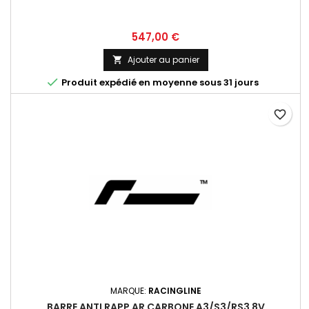
Prix
547,00 €
Ajouter au panier


Produit expédié en moyenne sous 31 jours
favorite_border
MARQUE:
RACINGLINE
BARRE ANTI RAPP AR CARBONE A3/S3/RS3 8V