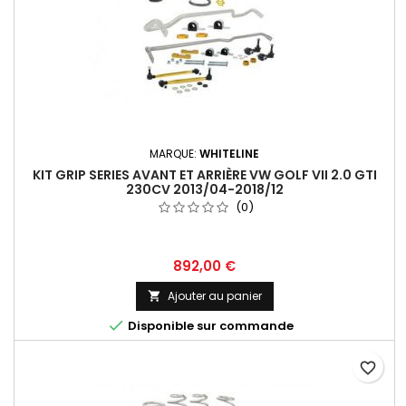
MARQUE:
WHITELINE
KIT GRIP SERIES AVANT ET ARRIÈRE VW GOLF VII 2.0 GTI
230CV 2013/04-2018/12
(0)
Prix
892,00 €
Ajouter au panier


Disponible sur commande
favorite_border