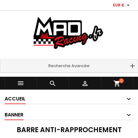

EUR €
Recherche Avancée
0



shopping_cart
ACCUEIL
BANNER
BARRE ANTI-RAPPROCHEMENT