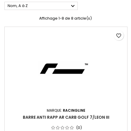

Nom, A à Z
Affichage 1-8 de 8 article(s)
favorite_border
MARQUE:
RACINGLINE
BARRE ANTI RAPP AR CARB GOLF 7/LEON III
(0)