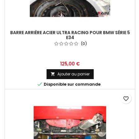
BARRE ARRIÈRE ACIER ULTRA RACING POUR BMW SÉRIE 5
E34
(0)
Prix
125,00 €
Ajouter au panier


Disponible sur commande
favorite_border