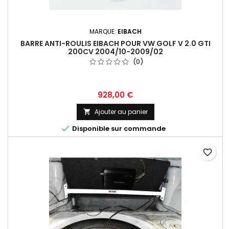
MARQUE:
EIBACH
BARRE ANTI-ROULIS EIBACH POUR VW GOLF V 2.0 GTI
200CV 2004/10-2009/02
(0)
Prix
928,00 €
Ajouter au panier


Disponible sur commande
favorite_border