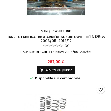
MARQUE:
WHITELINE
BARRE STABILISATRICE ARRIÈRE SUZUKI SWIFT III 1.6 125CV
2006/05-2012/12
(0)
Pour Suzuki Swift III 1.6 125cv 2006/05-2012/12
Prix
267,00 €
Ajouter au panier


Disponible sur commande
favorite_border