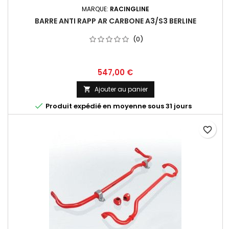
MARQUE:
RACINGLINE
BARRE ANTI RAPP AR CARBONE A3/S3 BERLINE
(0)
Prix
547,00 €
Ajouter au panier


Produit expédié en moyenne sous 31 jours
favorite_border