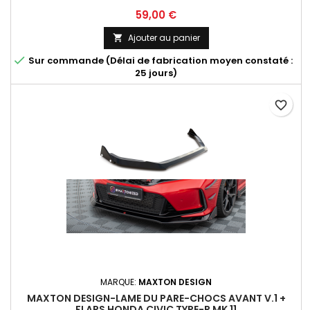
Prix
59,00 €
Ajouter au panier


Sur commande (Délai de fabrication moyen constaté :
25 jours)
favorite_border
MARQUE:
MAXTON DESIGN
MAXTON DESIGN-LAME DU PARE-CHOCS AVANT V.1 +
FLAPS HONDA CIVIC TYPE-R MK 11