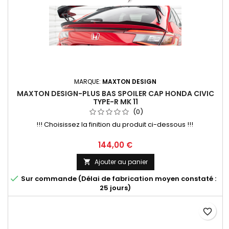
MARQUE:
MAXTON DESIGN
MAXTON DESIGN-PLUS BAS SPOILER CAP HONDA CIVIC
TYPE-R MK 11
(0)
!!! Choisissez la finition du produit ci-dessous !!!
Prix
144,00 €
Ajouter au panier


Sur commande (Délai de fabrication moyen constaté :
25 jours)
favorite_border