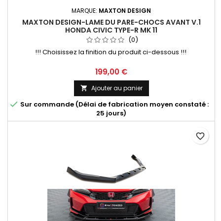
MARQUE:
MAXTON DESIGN
MAXTON DESIGN-LAME DU PARE-CHOCS AVANT V.1
HONDA CIVIC TYPE-R MK 11
(0)
!!! Choisissez la finition du produit ci-dessous !!!
Prix
199,00 €
Ajouter au panier


Sur commande (Délai de fabrication moyen constaté :
25 jours)
favorite_border