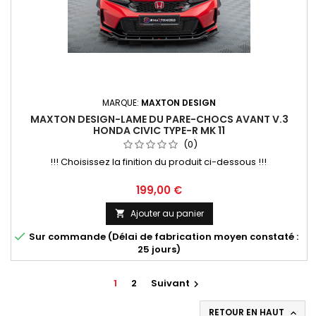
MARQUE:
MAXTON DESIGN
MAXTON DESIGN-LAME DU PARE-CHOCS AVANT V.3
HONDA CIVIC TYPE-R MK 11
(0)
!!! Choisissez la finition du produit ci-dessous !!!
Prix
199,00 €
Ajouter au panier


Sur commande (Délai de fabrication moyen constaté :
25 jours)
1
2
Suivant

RETOUR EN HAUT
