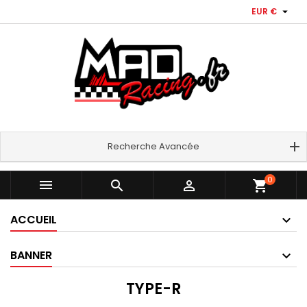

EUR €
Recherche Avancée
0



shopping_cart
ACCUEIL
BANNER
TYPE-R