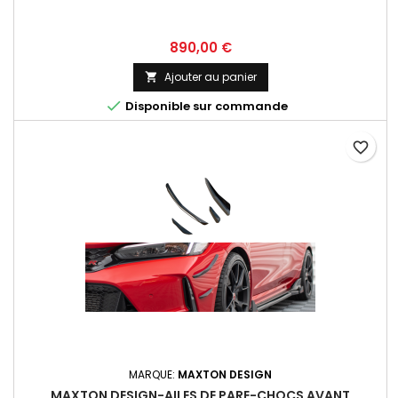
Prix
890,00 €
Ajouter au panier


Disponible sur commande
favorite_border
MARQUE:
MAXTON DESIGN
MAXTON DESIGN-AILES DE PARE-CHOCS AVANT