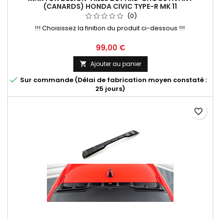
(CANARDS) HONDA CIVIC TYPE-R MK 11
(0)
!!! Choisissez la finition du produit ci-dessous !!!
Prix
99,00 €
Ajouter au panier


Sur commande (Délai de fabrication moyen constaté :
25 jours)
favorite_border