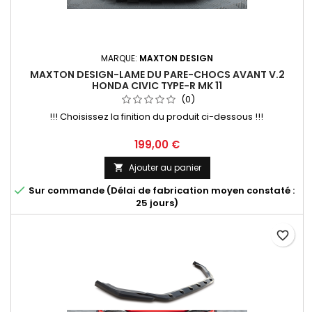
MARQUE:
MAXTON DESIGN
MAXTON DESIGN-LAME DU PARE-CHOCS AVANT V.2
HONDA CIVIC TYPE-R MK 11
(0)
!!! Choisissez la finition du produit ci-dessous !!!
Prix
199,00 €
Ajouter au panier


Sur commande (Délai de fabrication moyen constaté :
25 jours)
favorite_border