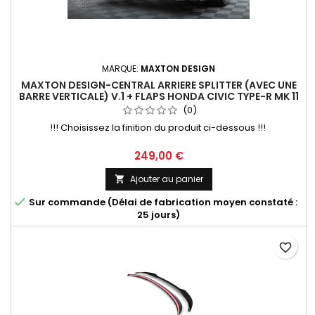
MARQUE:
MAXTON DESIGN
MAXTON DESIGN-CENTRAL ARRIERE SPLITTER (AVEC UNE
BARRE VERTICALE) V.1 + FLAPS HONDA CIVIC TYPE-R MK 11
(0)
!!! Choisissez la finition du produit ci-dessous !!!
Prix
249,00 €
Ajouter au panier


Sur commande (Délai de fabrication moyen constaté :
25 jours)
favorite_border