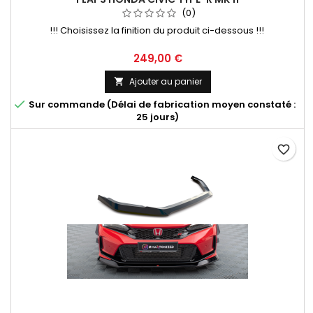
(0)
!!! Choisissez la finition du produit ci-dessous !!!
Prix
249,00 €
Ajouter au panier


Sur commande (Délai de fabrication moyen constaté :
25 jours)
favorite_border