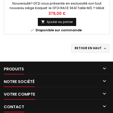
Nouveauté!! GT2i vous présente en exclusivité son tout
nouveau siège baquet: le GT2i RACE SKAÏ Taille M/L !! Idéal
pour une utilisation en SSV, 4x4 et Off-road, ce baquet est
Prix
379,00 €
doté d'une coque en fibre de verre et d'un revêtement
en skaï d'excellente qualité, ce siège baquet offre à son
Ajouter au panier

utilisateur un confort d'utilisation exceptionnel! L'assise est...

Disponible sur commande
RETOUR EN HAUT


PRODUITS

NOTRE SOCIÉTÉ

VOTRE COMPTE

CONTACT