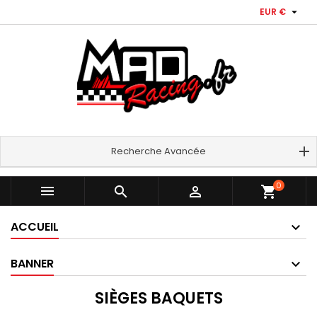

EUR €
Recherche Avancée
0



shopping_cart
ACCUEIL
BANNER
SIÈGES BAQUETS