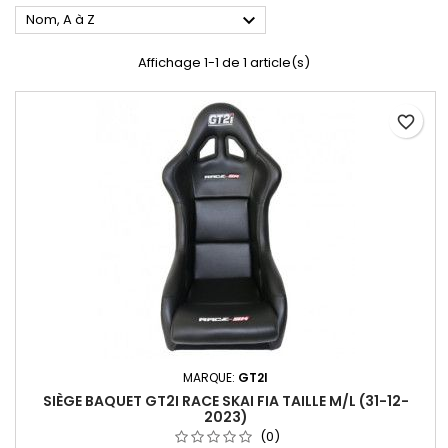

Nom, A à Z
Affichage 1-1 de 1 article(s)
favorite_border
MARQUE:
GT2I
SIÈGE BAQUET GT2I RACE SKAI FIA TAILLE M/L (31-12-
2023)
(0)