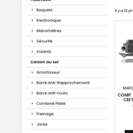
Baquets
Il y a 12 p
Electronique
Manomètres
Sécurité
Volants
Liaison au sol
Amortisseur
Barre Anti-Rapprochement
MARQ
Barre anti-roulis
COMP. 
CEE'
Combiné Fileté
Freinage
Jante