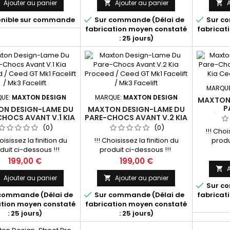
Ajouter au panier
Ajouter au panier
A





onible sur commande
Sur commande (Délai de
Sur co
fabrication moyen constaté
fabricat
: 25 jours)
MARQU
UE:
MAXTON DESIGN
MARQUE:
MAXTON DESIGN
MAXTON 
P
N DESIGN-LAME DU
MAXTON DESIGN-LAME DU
ARRIÈRE 
HOCS AVANT V.1 KIA
PARE-CHOCS AVANT V.2 KIA
GT 
EED / CEED GT MK1
PROCEED / CEED GT MK1
(0)
(0)
!!! Choi
IFT / MK3 FACELIFT
FACELIFT / MK3 FACELIFT
oisissez la finition du
!!! Choisissez la finition du
produ
duit ci-dessous !!!
produit ci-dessous !!!
Prix
Prix
199,00 €
199,00 €
A

Ajouter au panier
Ajouter au panier



Sur co

commande (Délai de
Sur commande (Délai de
fabricat
ation moyen constaté
fabrication moyen constaté
: 25 jours)
: 25 jours)