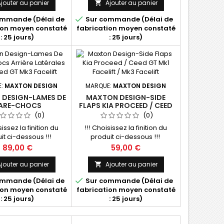
jouter au panier
Ajouter au panier


mmande (Délai de
Sur commande (Délai de
ion moyen constaté
fabrication moyen constaté
: 25 jours)
: 25 jours)
E:
MAXTON DESIGN
MARQUE:
MAXTON DESIGN
DESIGN-LAMES DE
MAXTON DESIGN-SIDE
ARE-CHOCS
FLAPS KIA PROCEED / CEED
LATÉRALES KIA CEED
GT MK1 FACELIFT / MK3
(0)
(0)
MK3 FACELIFT
FACELIFT
sissez la finition du
!!! Choisissez la finition du
it ci-dessous !!!
produit ci-dessous !!!
Prix
Prix
89,00 €
59,00 €
jouter au panier
Ajouter au panier


mmande (Délai de
Sur commande (Délai de
ion moyen constaté
fabrication moyen constaté
: 25 jours)
: 25 jours)