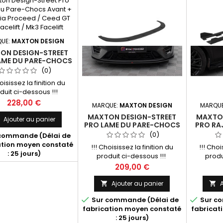
UE:
MAXTON DESIGN
ON DESIGN-STREET
AME DU PARE-CHOCS
ANT + FLAPS KIA
(0)
EED / CEED GT MK1
oisissez la finition du
IFT / MK3 FACELIFT
duit ci-dessous !!!
Prix
228,00 €
MARQUE:
MAXTON DESIGN
MARQU
MAXTON DESIGN-STREET
MAXTON
Ajouter au panier

PRO LAME DU PARE-CHOCS
PRO RA
AVANT KIA PROCEED / CEED
CAIS
(0)
commande (Délai de
GT MK1 FACELIFT / MK3
PROCEE
ation moyen constaté
!!! Choisissez la finition du
!!! Choi
FACELIFT
FACELI
: 25 jours)
produit ci-dessous !!!
produ
Prix
209,00 €
Ajouter au panier
A




Sur commande (Délai de
Sur co
fabrication moyen constaté
fabricat
: 25 jours)