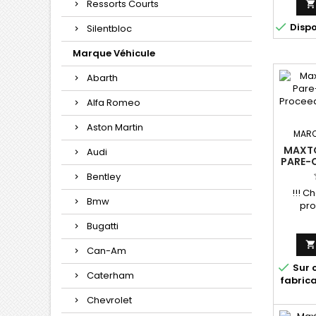
Ressorts Courts

Disp
Silentbloc
Marque Véhicule
Abarth
Alfa Romeo
Aston Martin
MARQ
MAXTO
Audi
PARE-C
PROC
Bentley
FACEL
!!! Ch
Bmw
pro
Bugatti
Can-Am

Sur 
Caterham
fabric
Chevrolet