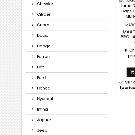
Chrysler
Citroen
Cupra
MARQ
MAXT
Dacia
PRO L
AV
Dodge
PROC
!!! Ch
FACEL
pro
Ferrari
Fiat
Ford

Sur 
fabric
Honda
Hyundai
Infiniti
Jaguar
Jeep