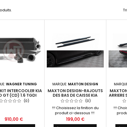
roduits.
Tr
UE:
WAGNER TUNING
MARQUE:
MAXTON DESIGN
MARQU
KIT INTERCOOLER KIA
MAXTON DESIGN-RAJOUTS
MAXTON
D GT (CD) 1.6 TGDI
DES BAS DE CAISSE KIA
ARRIERE 
PROCEED / CEED GT MK1
BARRE VE
(0)
(0)
FACELIFT / MK3 FACELIFT
GT 
!!! Choisissez la finition du
!!! Choi
produit ci-dessous !!!
produ
Prix
Prix
910,00 €
199,00 €