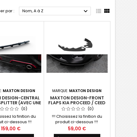



ier par :
Nom, A à Z
E:
MAXTON DESIGN
MARQUE:
MAXTON DESIGN
 DESIGN-CENTRAL
MAXTON DESIGN-FRONT
SPLITTER (AVEC UNE
FLAPS KIA PROCEED / CEED
RTICALE) KIA CEED
GT MK1 FACELIFT / MK3
(0)
(0)
MK3 FACELIFT
FACELIFT
sissez la finition du
!!! Choisissez la finition du
it ci-dessous !!!
produit ci-dessous !!!
Prix
Prix
159,00 €
59,00 €