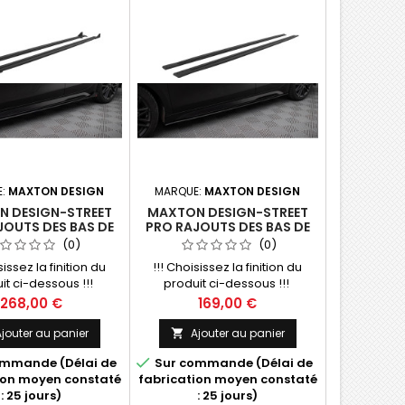
E:
MAXTON DESIGN
MARQUE:
MAXTON DESIGN
 DESIGN-STREET
MAXTON DESIGN-STREET
JOUTS DES BAS DE
PRO RAJOUTS DES BAS DE
SE + FLAPS KIA
CAISSE KIA PROCEED / CEED
(0)
(0)
D / CEED GT MK1
GT MK1 FACELIFT / MK3
sissez la finition du
!!! Choisissez la finition du
FT / MK3 FACELIFT
FACELIFT
it ci-dessous !!!
produit ci-dessous !!!
Prix
Prix
268,00 €
169,00 €
jouter au panier
Ajouter au panier


mmande (Délai de
Sur commande (Délai de
ion moyen constaté
fabrication moyen constaté
: 25 jours)
: 25 jours)