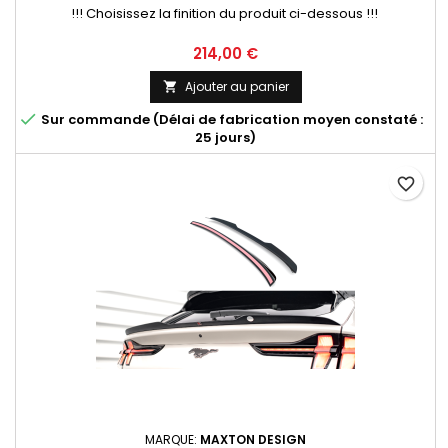
!!! Choisissez la finition du produit ci-dessous !!!
Prix
214,00 €
Ajouter au panier


Sur commande (Délai de fabrication moyen constaté :
25 jours)
favorite_border
MARQUE:
MAXTON DESIGN