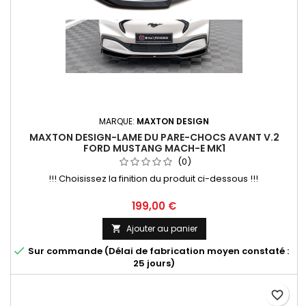
MARQUE:
MAXTON DESIGN
MAXTON DESIGN-LAME DU PARE-CHOCS AVANT V.2
FORD MUSTANG MACH-E MK1
(0)
!!! Choisissez la finition du produit ci-dessous !!!
Prix
199,00 €
Ajouter au panier


Sur commande (Délai de fabrication moyen constaté :
25 jours)
favorite_border