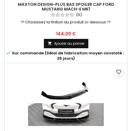
MAXTON DESIGN-PLUS BAS SPOILER CAP FORD
MUSTANG MACH-E MK1
(0)
!!! Choisissez la finition du produit ci-dessous !!!
Prix
144,00 €
Ajouter au panier


Sur commande (Délai de fabrication moyen constaté :
25 jours)
favorite_border