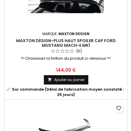
MARQUE:
MAXTON DESIGN
MAXTON DESIGN-PLUS HAUT SPOILER CAP FORD
MUSTANG MACH-E MK1
(0)
!!! Choisissez la finition du produit ci-dessous !!!
Prix
144,00 €
Ajouter au panier


Sur commande (Délai de fabrication moyen constaté :
25 jours)
favorite_border