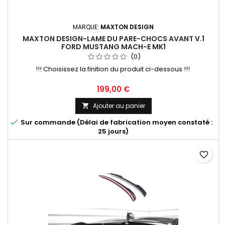
MARQUE:
MAXTON DESIGN
MAXTON DESIGN-LAME DU PARE-CHOCS AVANT V.1
FORD MUSTANG MACH-E MK1
(0)
!!! Choisissez la finition du produit ci-dessous !!!
Prix
199,00 €
Ajouter au panier


Sur commande (Délai de fabrication moyen constaté :
25 jours)
favorite_border