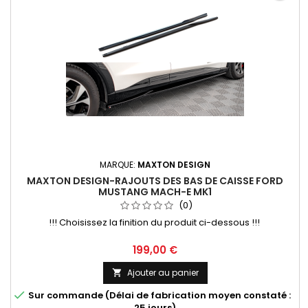
MARQUE:
MAXTON DESIGN
MAXTON DESIGN-RAJOUTS DES BAS DE CAISSE FORD
MUSTANG MACH-E MK1
(0)
!!! Choisissez la finition du produit ci-dessous !!!
Prix
199,00 €
Ajouter au panier


Sur commande (Délai de fabrication moyen constaté :
25 jours)