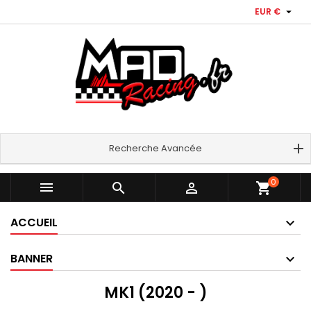

EUR €
Recherche Avancée
0



shopping_cart
ACCUEIL
BANNER
MK1 (2020 - )