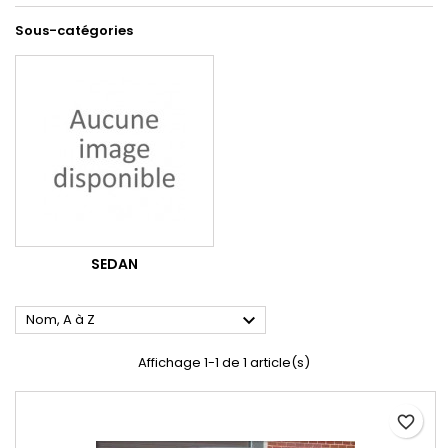
Sous-catégories
SEDAN

Nom, A à Z
Affichage 1-1 de 1 article(s)
favorite_border