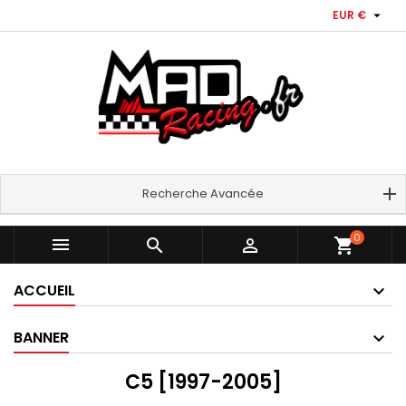

EUR €
Recherche Avancée
0



shopping_cart
ACCUEIL
BANNER
C5 [1997-2005]