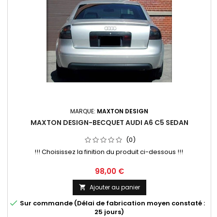
MARQUE:
MAXTON DESIGN
MAXTON DESIGN-BECQUET AUDI A6 C5 SEDAN
(0)
!!! Choisissez la finition du produit ci-dessous !!!
Prix
98,00 €
Ajouter au panier


Sur commande (Délai de fabrication moyen constaté :
25 jours)