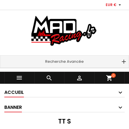

EUR €
Recherche Avancée
0



shopping_cart
ACCUEIL
BANNER
TT S