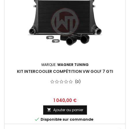
MARQUE:
WAGNER TUNING
KIT INTERCOOLER COMPÉTITION VW GOLF 7 GTI
(0)
Prix
1 040,00 €
Ajouter au panier


Disponible sur commande