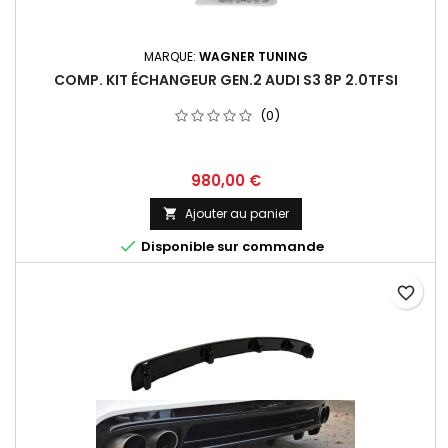
MARQUE:
WAGNER TUNING
COMP. KIT ÉCHANGEUR GEN.2 AUDI S3 8P 2.0TFSI
(0)
Prix
980,00 €
Ajouter au panier


Disponible sur commande
favorite_border