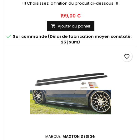
!!! Choisissez la finition du produit ci-dessous !!!
Prix
199,00 €
Ajouter au panier


Sur commande (Délai de fabrication moyen constaté :
25 jours)
favorite_border
MARQUE:
MAXTON DESIGN