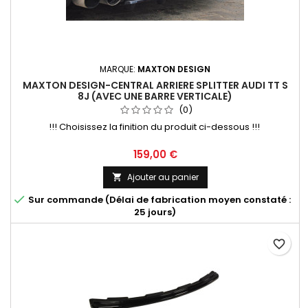
MARQUE:
MAXTON DESIGN
MAXTON DESIGN-CENTRAL ARRIERE SPLITTER AUDI TT S
8J (AVEC UNE BARRE VERTICALE)
(0)
!!! Choisissez la finition du produit ci-dessous !!!
Prix
159,00 €
Ajouter au panier


Sur commande (Délai de fabrication moyen constaté :
25 jours)
favorite_border