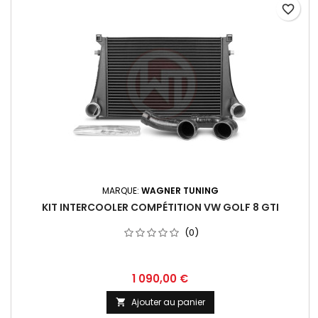
favorite_border
MARQUE:
WAGNER TUNING
KIT INTERCOOLER COMPÉTITION VW GOLF 8 GTI
(0)
Prix
1 090,00 €
Ajouter au panier
