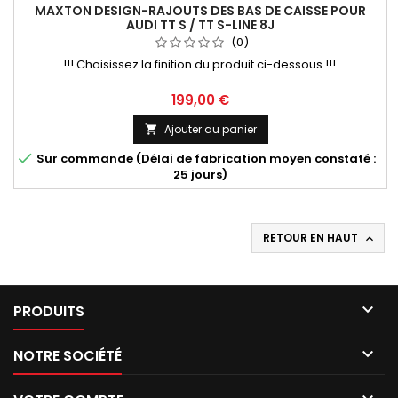
MAXTON DESIGN-RAJOUTS DES BAS DE CAISSE POUR
AUDI TT S / TT S-LINE 8J
(0)
!!! Choisissez la finition du produit ci-dessous !!!
Prix
199,00 €
Ajouter au panier


Sur commande (Délai de fabrication moyen constaté :
25 jours)
RETOUR EN HAUT


PRODUITS

NOTRE SOCIÉTÉ