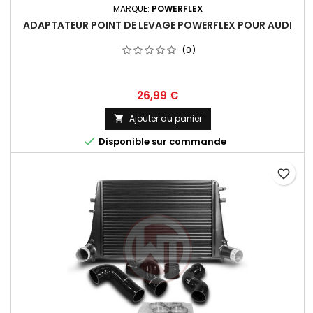
MARQUE:
POWERFLEX
ADAPTATEUR POINT DE LEVAGE POWERFLEX POUR AUDI
(0)
Prix
26,99 €
Ajouter au panier


Disponible sur commande
favorite_border