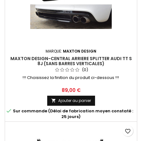
MARQUE:
MAXTON DESIGN
MAXTON DESIGN-CENTRAL ARRIERE SPLITTER AUDI TT S
8J (SANS BARRES VERTICALES)
(0)
!!! Choisissez la finition du produit ci-dessous !!!
Prix
89,00 €
Ajouter au panier


Sur commande (Délai de fabrication moyen constaté :
25 jours)
favorite_border