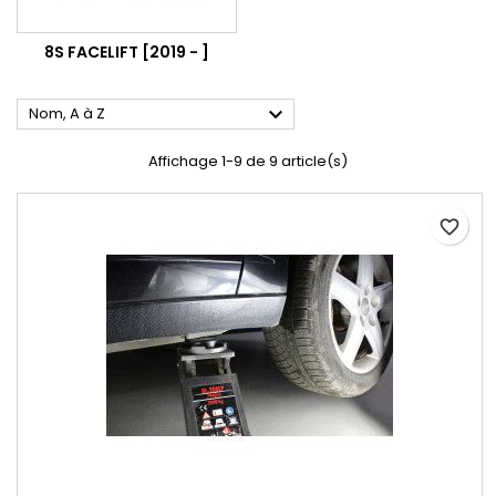
8S FACELIFT [2019 - ]

Nom, A à Z
Affichage 1-9 de 9 article(s)
favorite_border