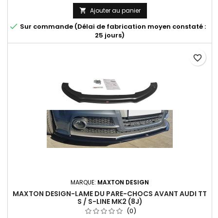
Ajouter au panier


Sur commande (Délai de fabrication moyen constaté :
25 jours)
favorite_border
MARQUE:
MAXTON DESIGN
MAXTON DESIGN-LAME DU PARE-CHOCS AVANT AUDI TT
S / S-LINE MK2 (8J)
(0)