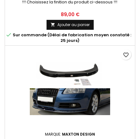
!!! Choisissez la finition du produit ci-dessous !!!
Prix
89,00 €
Ajouter au panier


Sur commande (Délai de fabrication moyen constaté :
25 jours)
favorite_border
MARQUE:
MAXTON DESIGN