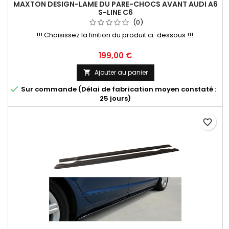
MAXTON DESIGN-LAME DU PARE-CHOCS AVANT AUDI A6
S-LINE C6
(0)
!!! Choisissez la finition du produit ci-dessous !!!
Prix
199,00 €
Ajouter au panier


Sur commande (Délai de fabrication moyen constaté :
25 jours)
favorite_border