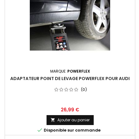
MARQUE:
POWERFLEX
ADAPTATEUR POINT DE LEVAGE POWERFLEX POUR AUDI
(0)
Prix
26,99 €
Ajouter au panier


Disponible sur commande