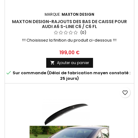
MARQUE:
MAXTON DESIGN
MAXTON DESIGN-RAJOUTS DES BAS DE CAISSE POUR
AUDI A6 S-LINE C6 / C6 FL
(0)
!!! Choisissez la finition du produit ci-dessous !!!
Prix
199,00 €
Ajouter au panier


Sur commande (Délai de fabrication moyen constaté :
25 jours)
favorite_border