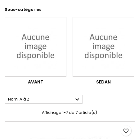
Sous-catégories
AVANT
SEDAN

Nom, A à Z
Affichage 1-7 de 7 article(s)
favorite_border