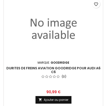
favorite_border
MARQUE:
GOODRIDGE
DURITES DE FREINS AVIATION GOODRIDGE POUR AUDI A6
C6
(0)
Prix
90,99 €
Ajouter au panier
